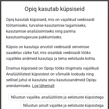
Praegune
Peatükk 11.2
Opiq kasutab küpsiseid
asukoht:
Matemaatika 1. kl e-tund
Opiq kasutab küpsiseid, mis on vajalikud veebisaidi
töötamiseks, turvalise kasutamise tagamiseks,
kasutamise analüüsimiseks ning parima
kasutusmugavuse pakkumiseks.
Küpsis on kasutaja arvutist veebisaidi serverisse
Kordamine.
saadetav väike fail, mis sisaldab veebisaidi tööks
vajalikke andmeid kasutaja ja tema eelistuste kohta.
Mõõtühikud.
Enamus küpsiseid on Opiqu tööks tingimata vajalikud.
Analüütilistest küpsistest on võimalik loobuda ning
Geomeetrilised
sellisel juhul ei kasutata sinu kasutusandmeid Opiqu
arendamiseks.
Loe lähemalt
kujundid
Nõustun vajalike, analüütiliste ja eelistuste küpsistega
Nõustun ainult vajalike ja eelistuste küpsistega