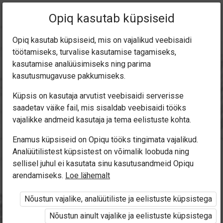
Praegune
Peatükk 1.2
Opiq kasutab küpsiseid
asukoht:
With Flying Colours 10
Opiq kasutab küpsiseid, mis on vajalikud veebisaidi
töötamiseks, turvalise kasutamise tagamiseks,
kasutamise analüüsimiseks ning parima
kasutusmugavuse pakkumiseks.
Küpsis on kasutaja arvutist veebisaidi serverisse
LANGUAGE FOCUS
saadetav väike fail, mis sisaldab veebisaidi tööks
vajalikke andmeid kasutaja ja tema eelistuste kohta.
1
Enamus küpsiseid on Opiqu tööks tingimata vajalikud.
Analüütilistest küpsistest on võimalik loobuda ning
sellisel juhul ei kasutata sinu kasutusandmeid Opiqu
arendamiseks.
Loe lähemalt
Ligipääs piiratud
Nõustun vajalike, analüütiliste ja eelistuste küpsistega
Ligipääs õppesisule on piiratud. Sa ei ole Opiqusse
sisse logitud.
Nõustun ainult vajalike ja eelistuste küpsistega