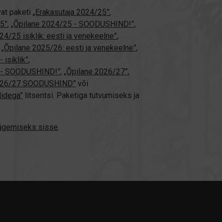
vat paketi
„Erakasutaja 2024/25”
,
5”
,
„Õpilane 2024/25 - SOODUSHIND!”
,
24/25 isiklik: eesti ja venekeelne”
,
,
„Õpilane 2025/26: eesti ja venekeelne”
,
 isiklik”
,
ne - SOODUSHIND!”
,
„Õpilane 2026/27”
,
2026/27 SOODUSHIND”
või
didega”
litsentsi. Paketiga tutvumiseks ja
nägemiseks sisse
.