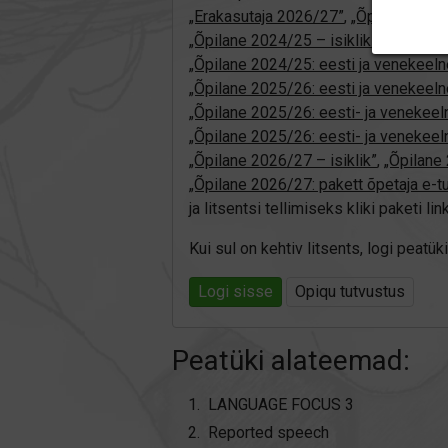
„Erakasutaja 2026/27”
,
„Õpilane 202
„Õpilane 2024/25 – isiklik”
,
„Õpilane 
„Õpilane 2024/25: eesti ja venekeeln
„Õpilane 2025/26: eesti ja venekeeln
„Õpilane 2025/26: eesti- ja venekeelne
„Õpilane 2025/26: eesti- ja veneke
„Õpilane 2026/27 – isiklik”
,
„Õpilan
„Õpilane 2026/27: pakett õpetaja e-t
ja litsentsi tellimiseks kliki paketi link
Kui sul on kehtiv litsents, logi peat
Logi sisse
Opiqu tutvustus
Peatüki alateemad:
LANGUAGE FOCUS 3
Reported speech