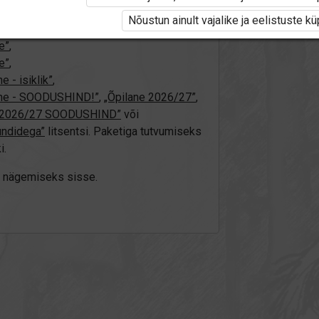
4/25”
,
„Õpilane 2024/25 - SOODUSHIND!”
,
Nõustun ainult vajalike ja eelistuste k
2024/25 isiklik: eesti ja venekeelne”
,
e”
,
e”
,
 - isiklik”
,
elne - SOODUSHIND!”
,
„Õpilane 2026/27”
,
e 2026/27 SOODUSHIND”
või
undidega”
litsentsi. Paketiga tutvumiseks
i.
üki nägemiseks sisse.