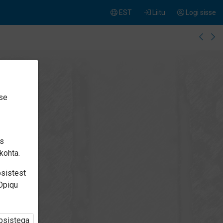
EST
Liitu
Logi sisse
ise
is
kohta.
psistest
 Opiqu
üpsistega