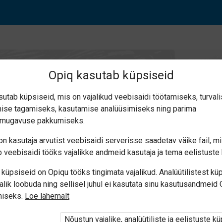
Opiq kasutab küpsiseid
sutab küpsiseid, mis on vajalikud veebisaidi töötamiseks, turval
ise tagamiseks, kasutamise analüüsimiseks ning parima
FOCUS 3
smugavuse pakkumiseks.
n kasutaja arvutist veebisaidi serverisse saadetav väike fail, m
 veebisaidi tööks vajalikke andmeid kasutaja ja tema eelistuste 
küpsiseid on Opiqu tööks tingimata vajalikud. Analüütilistest kü
alik loobuda ning sellisel juhul ei kasutata sinu kasutusandmeid
miseks.
Loe lähemalt
i ole Opiqusse sisse logitud.
tivat paketi
„Erakasutaja 2024/25”
,
Nõustun vajalike, analüütiliste ja eelistuste k