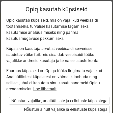
Praegune
Peatükk 2.5
Opiq kasutab küpsiseid
asukoht:
Loodusõp 5. kl, e-tund
Opiq kasutab küpsiseid, mis on vajalikud veebisaidi
töötamiseks, turvalise kasutamise tagamiseks,
kasutamise analüüsimiseks ning parima
kasutusmugavuse pakkumiseks.
Küpsis on kasutaja arvutist veebisaidi serverisse
Vee
saadetav väike fail, mis sisaldab veebisaidi tööks
vajalikke andmeid kasutaja ja tema eelistuste kohta.
soojuspaisumine,
Enamus küpsiseid on Opiqu tööks tingimata vajalikud.
Analüütilistest küpsistest on võimalik loobuda ning
vee soojenemine ja
sellisel juhul ei kasutata sinu kasutusandmeid Opiqu
arendamiseks.
Loe lähemalt
jahtumine
Nõustun vajalike, analüütiliste ja eelistuste küpsistega
Nõustun ainult vajalike ja eelistuste küpsistega