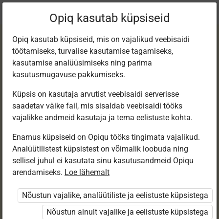
Praegune
Peatükk 2.10
Opiq kasutab küpsiseid
asukoht:
Loodusõp 5. kl, e-tund
Opiq kasutab küpsiseid, mis on vajalikud veebisaidi
töötamiseks, turvalise kasutamise tagamiseks,
kasutamise analüüsimiseks ning parima
kasutusmugavuse pakkumiseks.
Küpsis on kasutaja arvutist veebisaidi serverisse
Põhjavesi
saadetav väike fail, mis sisaldab veebisaidi tööks
vajalikke andmeid kasutaja ja tema eelistuste kohta.
Enamus küpsiseid on Opiqu tööks tingimata vajalikud.
Ligipääs piiratud
Analüütilistest küpsistest on võimalik loobuda ning
sellisel juhul ei kasutata sinu kasutusandmeid Opiqu
Ligipääs õppesisule on piiratud. Sa ei ole Opiqusse
arendamiseks.
Loe lähemalt
sisse logitud.
Nõustun vajalike, analüütiliste ja eelistuste küpsistega
Selle õpiku peatükke näevad ainult õpetajad.
Nõustun ainult vajalike ja eelistuste küpsistega
Õpilastele saab määrata õpiku ülesandekogust