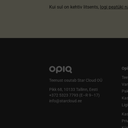
Kui sul on kehtiv litsents,
logi peatüki 
Opi
Tee
Teenust osutab Star Cloud OÜ
Va
Pikk 68, 10133 Tallinn, Eesti
Pak
+372 5323 7793 (E–R 9–17)
Kas
info@starcloud.ee
Lig
Kas
Pri
Küp