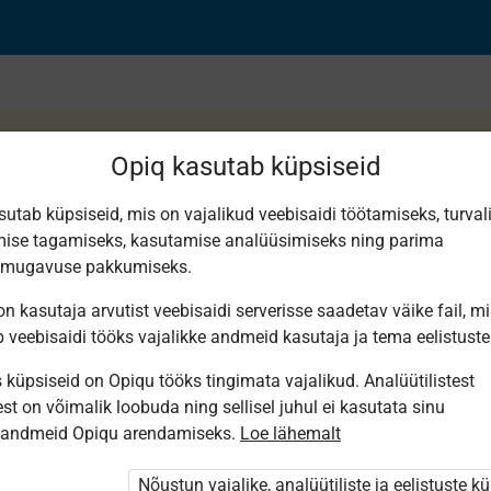
Opiq kasutab küpsiseid
sutab küpsiseid, mis on vajalikud veebisaidi töötamiseks, turval
ise tagamiseks, kasutamise analüüsimiseks ning parima
r 2
smugavuse pakkumiseks.
n kasutaja arvutist veebisaidi serverisse saadetav väike fail, m
b veebisaidi tööks vajalikke andmeid kasutaja ja tema eelistuste
küpsiseid on Opiqu tööks tingimata vajalikud. Analüütilistest
st on võimalik loobuda ning sellisel juhul ei kasutata sinu
sandmeid Opiqu arendamiseks.
Loe lähemalt
i ole Opiqusse sisse logitud.
 õpetajad. Õpilastele saab määrata õpiku
Nõustun vajalike, analüütiliste ja eelistuste k