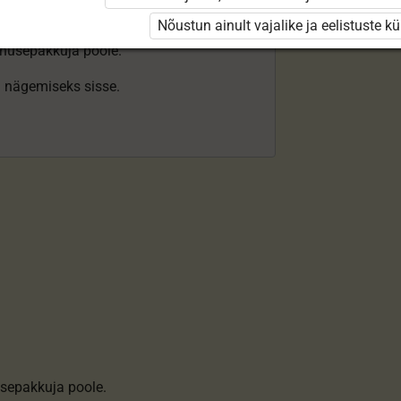
Nõustun ainult vajalike ja eelistuste k
enusepakkuja poole.
ki nägemiseks sisse.
sepakkuja poole.