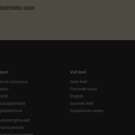
nägemiseks sisse
.
qust
Vali keel
nuse tutvustus
Eesti keel
ramu
Русский язык
etid
English
utusjuhendid
Suomen kieli
ipääsetavus
Українська мова
utustingimused
vaatsusteade
siste kasutamine