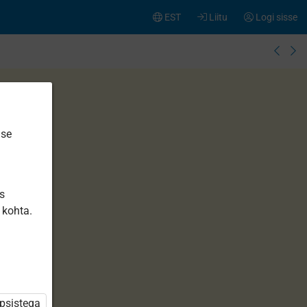
EST
Liitu
Logi sisse
ise
is
 kohta.
üpsistega