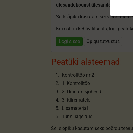
ülesandekogust ülesandeid.
Selle õpiku kasutamiseks pöördu te
Kui sul on kehtiv litsents, logi peatü
Logi sisse
Opiqu tutvustus
Peatüki alateemad:
Kontrolltöö nr 2
1. Kontrolltöö
2. Hindamisjuhend
3. Kiirematele
Lisamaterjal
Tunni kirjeldus
Selle õpiku kasutamiseks pöördu teenu