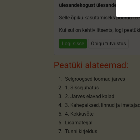
ülesandekogust ülesandeid.
Selle õpiku kasutamiseks pöördu te
Kui sul on kehtiv litsents, logi peatü
Logi sisse
Opiqu tutvustus
Peatüki alateemad:
Selgroogsed loomad järves
1. Sissejuhatus
2. Järves elavad kalad
3. Kahepaiksed, linnud ja imetaja
4. Kokkuvõte
Lisamaterjal
Tunni kirjeldus