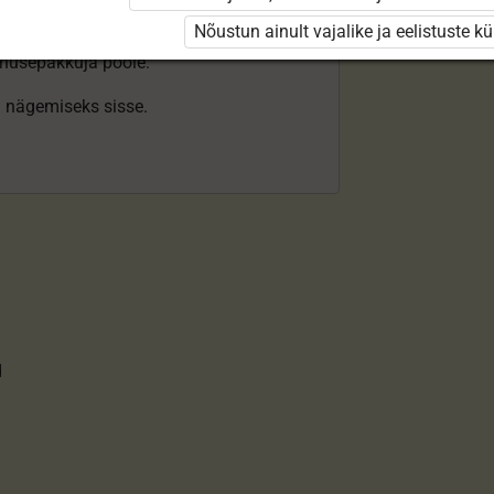
Nõustun ainult vajalike ja eelistuste k
enusepakkuja poole.
ki nägemiseks sisse.
d