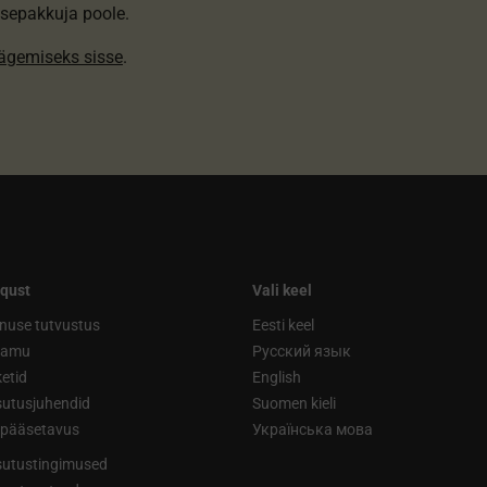
sepakkuja poole.
nägemiseks sisse
.
qust
Vali keel
nuse tutvustus
Eesti keel
ramu
Русский язык
etid
English
utusjuhendid
Suomen kieli
ipääsetavus
Українська мова
utustingimused