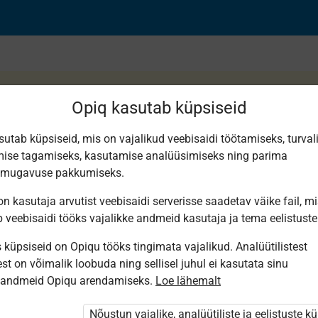
Opiq kasutab küpsiseid
sutab küpsiseid, mis on vajalikud veebisaidi töötamiseks, turval
ise tagamiseks, kasutamise analüüsimiseks ning parima
 loomad järves
smugavuse pakkumiseks.
n kasutaja arvutist veebisaidi serverisse saadetav väike fail, m
b veebisaidi tööks vajalikke andmeid kasutaja ja tema eelistuste
küpsiseid on Opiqu tööks tingimata vajalikud. Analüütilistest
st on võimalik loobuda ning sellisel juhul ei kasutata sinu
sandmeid Opiqu arendamiseks.
Loe lähemalt
i ole Opiqusse sisse logitud.
 õpetajad. Õpilastele saab määrata õpiku
Nõustun vajalike, analüütiliste ja eelistuste k