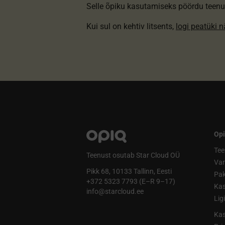
Selle õpiku kasutamiseks pöördu teenu
Kui sul on kehtiv litsents,
logi peatüki 
Opi
Tee
Teenust osutab Star Cloud OÜ
Va
Pikk 68, 10133 Tallinn, Eesti
Pak
+372 5323 7793 (E–R 9–17)
Kas
info@starcloud.ee
Lig
Kas