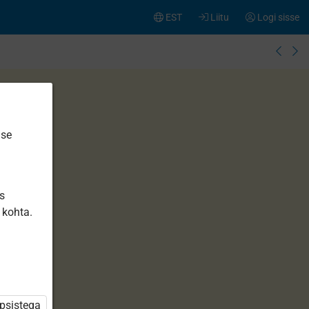
EST
Liitu
Logi sisse
ise
is
 kohta.
üpsistega