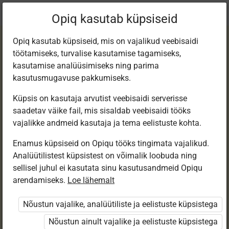
Praegune
Peatükk 4.9
Opiq kasutab küpsiseid
asukoht:
Loodusõp 5. kl, e-tund
Opiq kasutab küpsiseid, mis on vajalikud veebisaidi
töötamiseks, turvalise kasutamise tagamiseks,
kasutamise analüüsimiseks ning parima
kasutusmugavuse pakkumiseks.
Küpsis on kasutaja arvutist veebisaidi serverisse
Õhk ja loomad
saadetav väike fail, mis sisaldab veebisaidi tööks
vajalikke andmeid kasutaja ja tema eelistuste kohta.
Enamus küpsiseid on Opiqu tööks tingimata vajalikud.
Ligipääs piiratud
Analüütilistest küpsistest on võimalik loobuda ning
sellisel juhul ei kasutata sinu kasutusandmeid Opiqu
Ligipääs õppesisule on piiratud. Sa ei ole Opiqusse
arendamiseks.
Loe lähemalt
sisse logitud.
Nõustun vajalike, analüütiliste ja eelistuste küpsistega
Selle õpiku peatükke näevad ainult õpetajad.
Nõustun ainult vajalike ja eelistuste küpsistega
Õpilastele saab määrata õpiku ülesandekogust