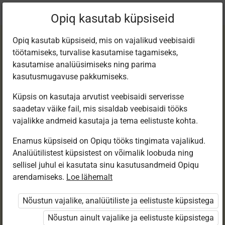
Praegune
Peatükk 4.12
Opiq kasutab küpsiseid
asukoht:
Loodusõp 5. kl, e-tund
Opiq kasutab küpsiseid, mis on vajalikud veebisaidi
töötamiseks, turvalise kasutamise tagamiseks,
kasutamise analüüsimiseks ning parima
kasutusmugavuse pakkumiseks.
Küpsis on kasutaja arvutist veebisaidi serverisse
Kontrolltöö nr 7
saadetav väike fail, mis sisaldab veebisaidi tööks
vajalikke andmeid kasutaja ja tema eelistuste kohta.
Enamus küpsiseid on Opiqu tööks tingimata vajalikud.
Ligipääs piiratud
Analüütilistest küpsistest on võimalik loobuda ning
sellisel juhul ei kasutata sinu kasutusandmeid Opiqu
Ligipääs õppesisule on piiratud. Sa ei ole Opiqusse
arendamiseks.
Loe lähemalt
sisse logitud.
Nõustun vajalike, analüütiliste ja eelistuste küpsistega
Selle õpiku peatükke näevad ainult õpetajad.
Nõustun ainult vajalike ja eelistuste küpsistega
Õpilastele saab määrata õpiku ülesandekogust