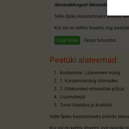
ülesandekogust ülesandeid.
Selle õpiku kasutamiseks pöördu te
Kui sul on kehtiv litsents, logi peatü
Logi sisse
Opiqu tutvustus
Peatüki alateemad:
Kordamine. Läänemere mäng
1. Kordamismäng rühmades
2. Ettekanded referaatide põhjal
Lisamaterjal
Tunni kirjeldus ja kodutöö
Selle õpiku kasutamiseks pöördu teenu
Kui sul on kehtiv litsents,
logi peatüki 