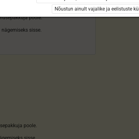
Nõustun ainult vajalike ja eelistuste k
enusepakkuja poole.
ki nägemiseks sisse.
sepakkuja poole.
nägemiseks sisse
.