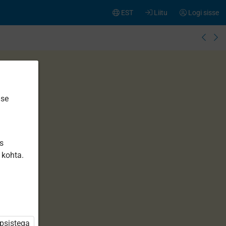
EST
Liitu
Logi sisse
ise
is
 kohta.
üpsistega