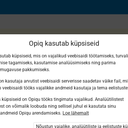
Opiq kasutab küpsiseid
sutab küpsiseid, mis on vajalikud veebisaidi töötamiseks, turval
ise tagamiseks, kasutamise analüüsimiseks ning parima
 Läänemere mäng
smugavuse pakkumiseks.
n kasutaja arvutist veebisaidi serverisse saadetav väike fail, m
b veebisaidi tööks vajalikke andmeid kasutaja ja tema eelistuste
küpsiseid on Opiqu tööks tingimata vajalikud. Analüütilistest
st on võimalik loobuda ning sellisel juhul ei kasutata sinu
sandmeid Opiqu arendamiseks.
Loe lähemalt
i ole Opiqusse sisse logitud.
 õpetajad. Õpilastele saab määrata õpiku
Nõustun vajalike, analüütiliste ja eelistuste k