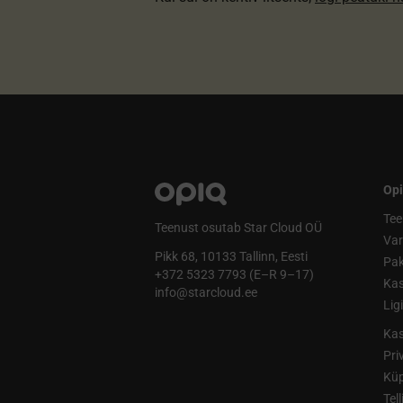
Opi
Tee
Teenust osutab Star Cloud OÜ
Va
Pikk 68, 10133 Tallinn, Eesti
Pak
+372 5323 7793 (E–R 9–17)
Kas
info@starcloud.ee
Lig
Kas
Pri
Küp
Tel