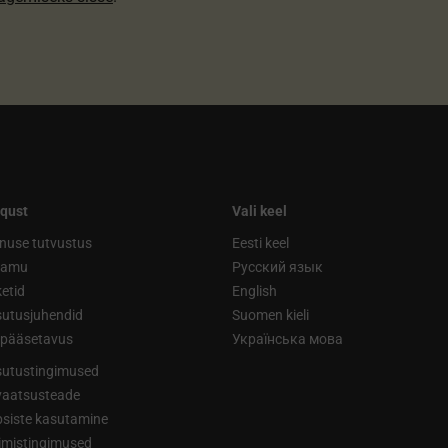
qust
Vali keel
nuse tutvustus
Eesti keel
ramu
Русский язык
etid
English
utusjuhendid
Suomen kieli
ipääsetavus
Українська мова
utustingimused
vaatsusteade
siste kasutamine
limistingimused