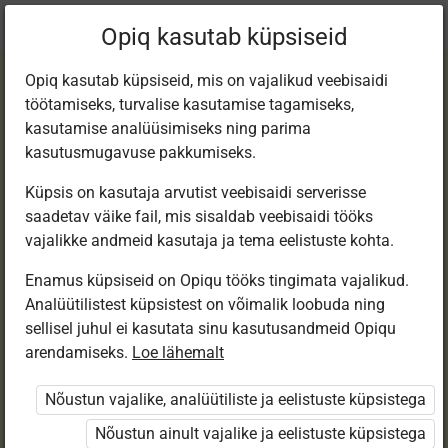
Praegune
Peatükk 6.9
Opiq kasutab küpsiseid
asukoht:
Matemaatika 5. klassi e-tund
Opiq kasutab küpsiseid, mis on vajalikud veebisaidi
töötamiseks, turvalise kasutamise tagamiseks,
kasutamise analüüsimiseks ning parima
kasutusmugavuse pakkumiseks.
Küpsis on kasutaja arvutist veebisaidi serverisse
Diagramm (1)
saadetav väike fail, mis sisaldab veebisaidi tööks
vajalikke andmeid kasutaja ja tema eelistuste kohta.
Enamus küpsiseid on Opiqu tööks tingimata vajalikud.
Ligipääs piiratud
Analüütilistest küpsistest on võimalik loobuda ning
sellisel juhul ei kasutata sinu kasutusandmeid Opiqu
Ligipääs õppesisule on piiratud. Sa ei ole Opiqusse
arendamiseks.
Loe lähemalt
sisse logitud.
Nõustun vajalike, analüütiliste ja eelistuste küpsistega
Selle õpiku peatükke näevad ainult õpetajad.
Nõustun ainult vajalike ja eelistuste küpsistega
Õpilastele saab määrata õpiku ülesandekogust