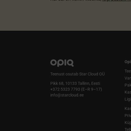
Opi
Tee
Teenust osutab Star Cloud OÜ
Va
Pikk 68, 10133 Tallinn, Eesti
Pak
+372 5323 7793 (E–R 9–17)
Kas
info@starcloud.ee
Lig
Kas
Pri
Küp
Tel