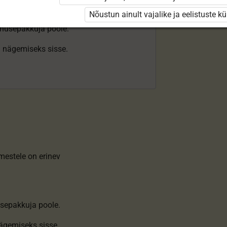
Nõustun ainult vajalike ja eelistuste k
enusepakkuja poole.
ki nägemiseks sisse.
imestele on erinev
sepakkuja poole.
nägemiseks sisse
.