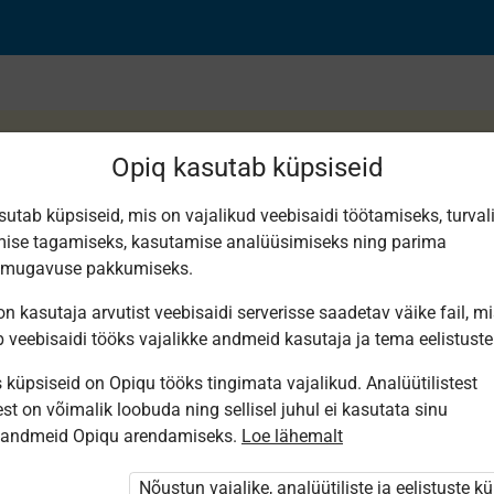
Opiq kasutab küpsiseid
sutab küpsiseid, mis on vajalikud veebisaidi töötamiseks, turval
ise tagamiseks, kasutamise analüüsimiseks ning parima
iimamuutuste kohta
smugavuse pakkumiseks.
n kasutaja arvutist veebisaidi serverisse saadetav väike fail, m
b veebisaidi tööks vajalikke andmeid kasutaja ja tema eelistuste
küpsiseid on Opiqu tööks tingimata vajalikud. Analüütilistest
st on võimalik loobuda ning sellisel juhul ei kasutata sinu
sandmeid Opiqu arendamiseks.
Loe lähemalt
i ole Opiqusse sisse logitud.
 õpetajad. Õpilastele saab määrata õpiku
Nõustun vajalike, analüütiliste ja eelistuste k