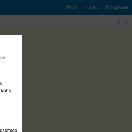
EST
Liitu
Logi sisse
ise
is
 kohta.
üpsistega