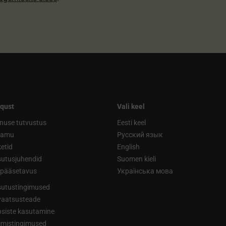
qust
Vali keel
nuse tutvustus
Eesti keel
ramu
Русский язык
etid
English
utusjuhendid
Suomen kieli
ipääsetavus
Українська мова
utustingimused
vaatsusteade
siste kasutamine
limistingimused