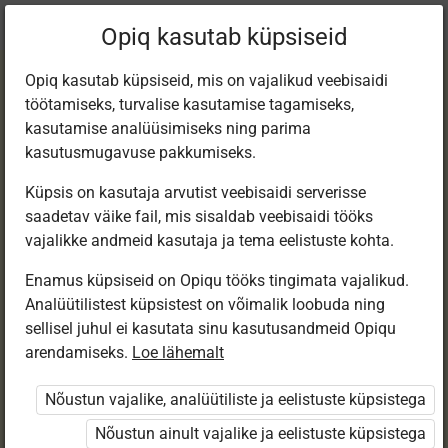
Praegune
Peatükk 2.6
Opiq kasutab küpsiseid
asukoht:
Geograafia 8. kl e-tund
Opiq kasutab küpsiseid, mis on vajalikud veebisaidi
töötamiseks, turvalise kasutamise tagamiseks,
kasutamise analüüsimiseks ning parima
kasutusmugavuse pakkumiseks.
Küpsis on kasutaja arvutist veebisaidi serverisse
Jõed (1)
saadetav väike fail, mis sisaldab veebisaidi tööks
vajalikke andmeid kasutaja ja tema eelistuste kohta.
Enamus küpsiseid on Opiqu tööks tingimata vajalikud.
Ligipääs piiratud
Analüütilistest küpsistest on võimalik loobuda ning
sellisel juhul ei kasutata sinu kasutusandmeid Opiqu
Ligipääs õppesisule on piiratud. Sa ei ole Opiqusse
arendamiseks.
Loe lähemalt
sisse logitud.
Nõustun vajalike, analüütiliste ja eelistuste küpsistega
Selle õpiku peatükke näevad ainult õpetajad.
Nõustun ainult vajalike ja eelistuste küpsistega
Õpilastele saab määrata õpiku ülesandekogust