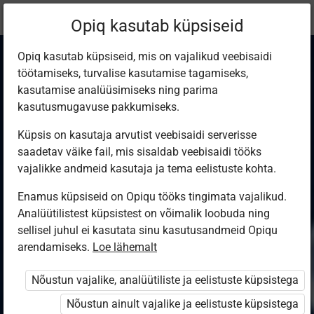
Praegune
Peatükk 2.4
Opiq kasutab küpsiseid
asukoht:
Физика. 8 кл.
Opiq kasutab küpsiseid, mis on vajalikud veebisaidi
töötamiseks, turvalise kasutamise tagamiseks,
kasutamise analüüsimiseks ning parima
kasutusmugavuse pakkumiseks.
Küpsis on kasutaja arvutist veebisaidi serverisse
Отражение света
saadetav väike fail, mis sisaldab veebisaidi tööks
vajalikke andmeid kasutaja ja tema eelistuste kohta.
в природе и
Enamus küpsiseid on Opiqu tööks tingimata vajalikud.
Analüütilistest küpsistest on võimalik loobuda ning
технике
sellisel juhul ei kasutata sinu kasutusandmeid Opiqu
arendamiseks.
Loe lähemalt
Nõustun vajalike, analüütiliste ja eelistuste küpsistega
Ligipääs piiratud
Nõustun ainult vajalike ja eelistuste küpsistega