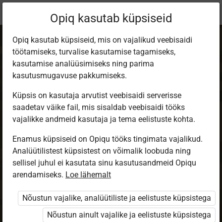
Praegune
Peatükk 1.2
Opiq kasutab küpsiseid
asukoht:
Maakaitse käsiraamat
Opiq kasutab küpsiseid, mis on vajalikud veebisaidi
töötamiseks, turvalise kasutamise tagamiseks,
kasutamise analüüsimiseks ning parima
kasutusmugavuse pakkumiseks.
Küpsis on kasutaja arvutist veebisaidi serverisse
Kaitseliit
saadetav väike fail, mis sisaldab veebisaidi tööks
vajalikke andmeid kasutaja ja tema eelistuste kohta.
territoriaal­kaitses
Enamus küpsiseid on Opiqu tööks tingimata vajalikud.
Analüütilistest küpsistest on võimalik loobuda ning
sellisel juhul ei kasutata sinu kasutusandmeid Opiqu
Loe tekst ette
arendamiseks.
Loe lähemalt
Nõustun vajalike, analüütiliste ja eelistuste küpsistega
Ajaloost on teada, et jumal on
Nõustun ainult vajalike ja eelistuste küpsistega