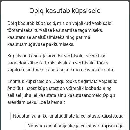
Praegune
Peatükk 4.2
Opiq kasutab küpsiseid
asukoht:
Математика 10
Opiq kasutab küpsiseid, mis on vajalikud veebisaidi
töötamiseks, turvalise kasutamise tagamiseks,
kasutamise analüüsimiseks ning parima
kasutusmugavuse pakkumiseks.
Küpsis on kasutaja arvutist veebisaidi serverisse
Линейные
saadetav väike fail, mis sisaldab veebisaidi tööks
vajalikke andmeid kasutaja ja tema eelistuste kohta.
неравенства с
Enamus küpsiseid on Opiqu tööks tingimata vajalikud.
Analüütilistest küpsistest on võimalik loobuda ning
одной
sellisel juhul ei kasutata sinu kasutusandmeid Opiqu
arendamiseks.
Loe lähemalt
переменной
Nõustun vajalike, analüütiliste ja eelistuste küpsistega
Nõustun ainult vajalike ja eelistuste küpsistega