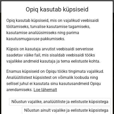
Praegune
Peatükk 9.3
Opiq kasutab küpsiseid
asukoht:
История для 7 класса
Opiq kasutab küpsiseid, mis on vajalikud veebisaidi
töötamiseks, turvalise kasutamise tagamiseks,
kasutamise analüüsimiseks ning parima
kasutusmugavuse pakkumiseks.
Küpsis on kasutaja arvutist veebisaidi serverisse
Балтийские
saadetav väike fail, mis sisaldab veebisaidi tööks
vajalikke andmeid kasutaja ja tema eelistuste kohta.
крестовые
Enamus küpsiseid on Opiqu tööks tingimata vajalikud.
Analüütilistest küpsistest on võimalik loobuda ning
походы
sellisel juhul ei kasutata sinu kasutusandmeid Opiqu
arendamiseks.
Loe lähemalt
Nõustun vajalike, analüütiliste ja eelistuste küpsistega
Ligipääs piiratud
Nõustun ainult vajalike ja eelistuste küpsistega