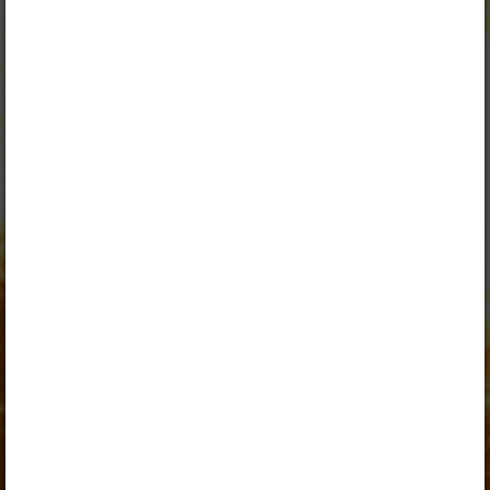
Peatüki alateemad:
Строение вещества
Строение вещества
Selle õpiku kasutamiseks on vaja kehtivat paketi
„Erakasutaja 2024/25”
,
„Erakasutaja 2026/27”
,
„Õpilane 2024/25 isiklik: eesti ja venekeelne”
,
„Õpilane 2024/25: eesti ja venekeelne”
,
„Õpilane 2025/26: eesti ja venekeelne”
,
„Õpilane 2025/26: eesti- ja venekeelne - isiklik”
,
„Õpilane 2025/26: eesti- ja venekeelne - SOODUSHIND!”
,
„Õpilane 2026/27”
,
„Õpilane 2026/27 – isiklik”
,
„Õpilane 2026/27 SOODUSHIND”
või
„Õpilane 2026/27: pakett õpetaja e-tundidega”
litsentsi.
Paketiga tutvumiseks ja litsentsi tellimiseks kliki paketi
linki.