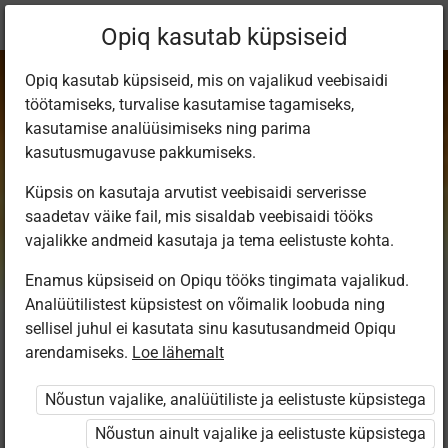
Praegune
Peatükk 2.1
Opiq kasutab küpsiseid
asukoht:
Физика. Учебник для 9 класса
Opiq kasutab küpsiseid, mis on vajalikud veebisaidi
töötamiseks, turvalise kasutamise tagamiseks,
kasutamise analüüsimiseks ning parima
kasutusmugavuse pakkumiseks.
Küpsis on kasutaja arvutist veebisaidi serverisse
Строение
saadetav väike fail, mis sisaldab veebisaidi tööks
vajalikke andmeid kasutaja ja tema eelistuste kohta.
вещества
Enamus küpsiseid on Opiqu tööks tingimata vajalikud.
Analüütilistest küpsistest on võimalik loobuda ning
sellisel juhul ei kasutata sinu kasutusandmeid Opiqu
arendamiseks.
Loe lähemalt
Ligipääs piiratud
Nõustun vajalike, analüütiliste ja eelistuste küpsistega
Ligipääs õppesisule on piiratud. Sa ei ole Opiqusse
sisse logitud.
Nõustun ainult vajalike ja eelistuste küpsistega