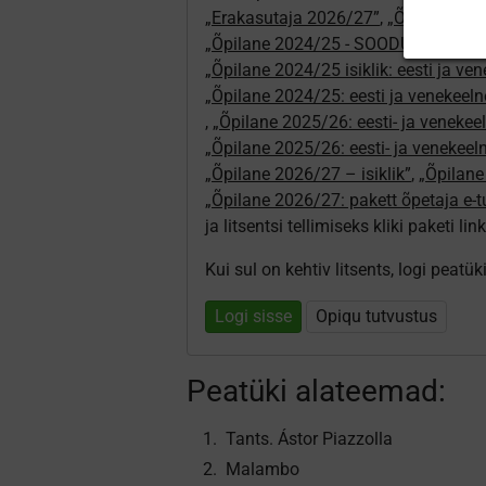
„Erakasutaja 2026/27”
,
„Õpilane 20
„Õpilane 2024/25 - SOODUSHIND!”
,
„Õpilane 2024/25 isiklik: eesti ja ve
„Õpilane 2024/25: eesti ja venekeeln
,
„Õpilane 2025/26: eesti- ja venekeeln
„Õpilane 2025/26: eesti- ja venekee
„Õpilane 2026/27 – isiklik”
,
„Õpilan
„Õpilane 2026/27: pakett õpetaja e-
ja litsentsi tellimiseks kliki paketi link
Kui sul on kehtiv litsents, logi peatü
Logi sisse
Opiqu tutvustus
Peatüki alateemad:
Tants. Ástor Piazzolla
Malambo