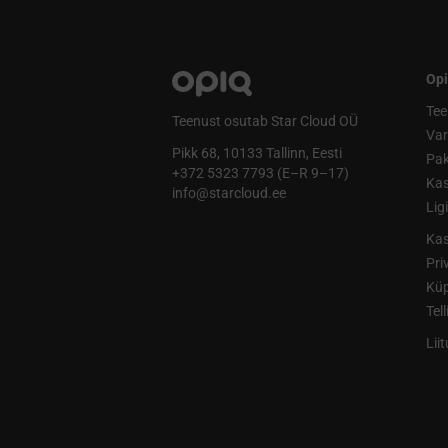
Opi
Tee
Teenust osutab Star Cloud OÜ
Va
Pikk 68, 10133 Tallinn, Eesti
Pak
+372 5323 7793 (E–R 9–17)
Kas
info@starcloud.ee
Lig
Kas
Pri
Küp
Tel
Lii