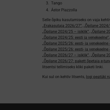
Tango
Ástor Piazzolla
Selle õpiku kasutamiseks on vaja kehti
„Erakasutaja 2026/27”
,
„Õpilane 2024/
„Õpilane 2024/25 – isiklik”
,
„Õpilane 20
„Õpilane 2024/25: eesti ja venekeelne”
„Õpilane 2025/26: eesti- ja venekeelne - 
„Õpilane 2025/26: eesti- ja venekeeln
„Õpilane 2026/27 – isiklik”
,
„Õpilane 
„Õpilane 2026/27: pakett õpetaja e-tun
litsentsi tellimiseks kliki paketi linki.
Kui sul on kehtiv litsents,
logi peatüki 