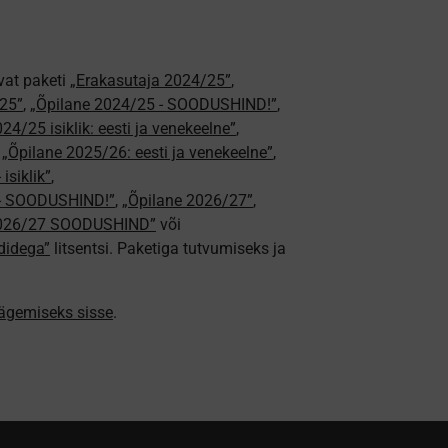
vat paketi
„Erakasutaja 2024/25”
,
25”
,
„Õpilane 2024/25 - SOODUSHIND!”
,
24/25 isiklik: eesti ja venekeelne”
,
,
„Õpilane 2025/26: eesti ja venekeelne”
,
isiklik”
,
e - SOODUSHIND!”
,
„Õpilane 2026/27”
,
2026/27 SOODUSHIND”
või
didega”
litsentsi. Paketiga tutvumiseks ja
nägemiseks sisse
.