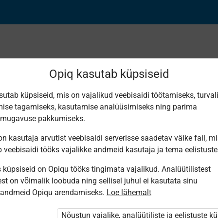
Opiq kasutab küpsiseid
sutab küpsiseid, mis on vajalikud veebisaidi töötamiseks, turval
ise tagamiseks, kasutamise analüüsimiseks ning parima
Piazzolla
smugavuse pakkumiseks.
n kasutaja arvutist veebisaidi serverisse saadetav väike fail, m
b veebisaidi tööks vajalikke andmeid kasutaja ja tema eelistuste
küpsiseid on Opiqu tööks tingimata vajalikud. Analüütilistest
st on võimalik loobuda ning sellisel juhul ei kasutata sinu
sandmeid Opiqu arendamiseks.
Loe lähemalt
i ole Opiqusse sisse logitud.
htivat paketi
„Erakasutaja 2024/25”
,
Nõustun vajalike, analüütiliste ja eelistuste k