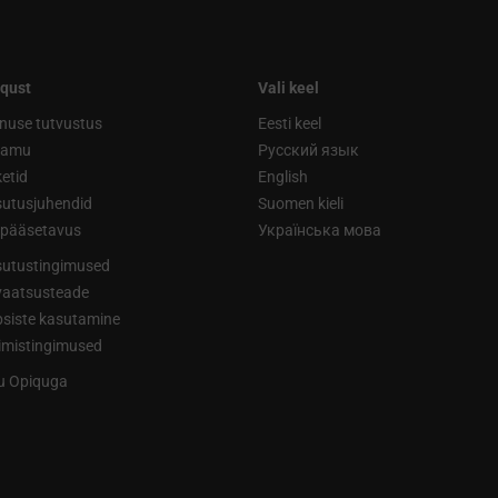
qust
Vali keel
nuse tutvustus
Eesti keel
ramu
Русский язык
etid
English
utusjuhendid
Suomen kieli
ipääsetavus
Українська мова
utustingimused
vaatsusteade
siste kasutamine
limistingimused
tu Opiquga