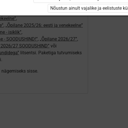
24/25”
,
Nõustun ainult vajalike ja eelistuste k
„Õpilane 2024/25 – isiklik”
,
nekeelne”
,
e”
,
„Õpilane 2025/26: eesti ja venekeelne”
e - isiklik”
,
lne - SOODUSHIND!”
,
„Õpilane 2026/27”
,
e 2026/27 SOODUSHIND”
või
tundidega”
litsentsi. Paketiga tutvumiseks
i.
ki nägemiseks sisse.