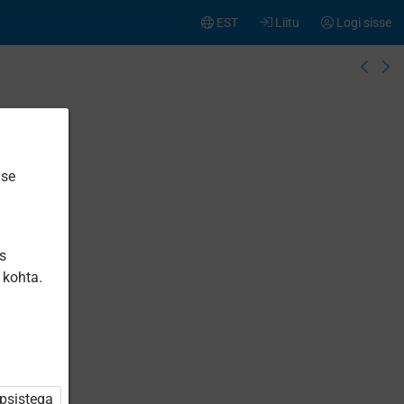
EST
Liitu
Logi sisse
ise
is
 kohta.
üpsistega