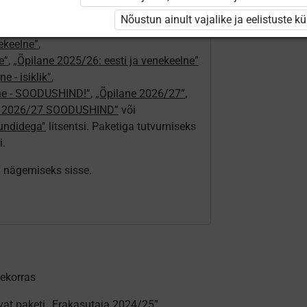
24/25”
,
Nõustun ainult vajalike ja eelistuste k
„Õpilane 2024/25 – isiklik”
,
nekeelne”
,
e”
,
„Õpilane 2025/26: eesti ja venekeelne”
e - isiklik”
,
lne - SOODUSHIND!”
,
„Õpilane 2026/27”
,
e 2026/27 SOODUSHIND”
või
tundidega”
litsentsi. Paketiga tutvumiseks
i.
ki nägemiseks sisse.
jekorras
vat paketi
„Erakasutaja 2024/25”
,