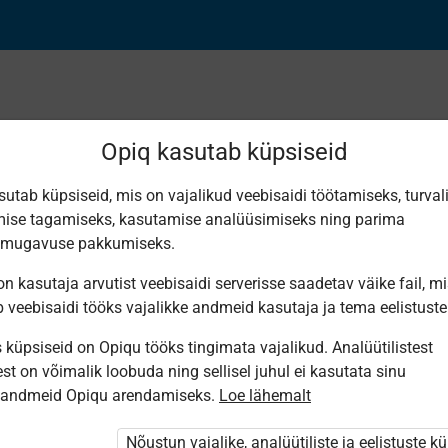
Opiq kasutab küpsiseid
sutab küpsiseid, mis on vajalikud veebisaidi töötamiseks, turval
ise tagamiseks, kasutamise analüüsimiseks ning parima
ter tähestikulises jär
smugavuse pakkumiseks.
n kasutaja arvutist veebisaidi serverisse saadetav väike fail, m
b veebisaidi tööks vajalikke andmeid kasutaja ja tema eelistuste
küpsiseid on Opiqu tööks tingimata vajalikud. Analüütilistest
st on võimalik loobuda ning sellisel juhul ei kasutata sinu
sandmeid Opiqu arendamiseks.
Loe lähemalt
i ole Opiqusse sisse logitud.
htivat paketi
„Erakasutaja 2024/25”
,
Nõustun vajalike, analüütiliste ja eelistuste k