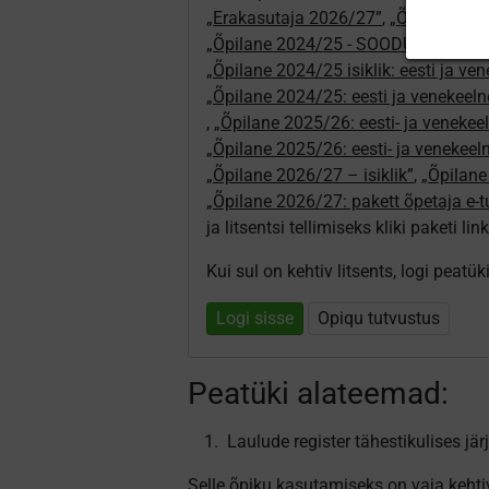
„Erakasutaja 2026/27”
,
„Õpilane 20
„Õpilane 2024/25 - SOODUSHIND!”
,
„Õpilane 2024/25 isiklik: eesti ja ve
„Õpilane 2024/25: eesti ja venekeeln
,
„Õpilane 2025/26: eesti- ja venekeeln
„Õpilane 2025/26: eesti- ja venekee
„Õpilane 2026/27 – isiklik”
,
„Õpilan
„Õpilane 2026/27: pakett õpetaja e-
ja litsentsi tellimiseks kliki paketi link
Kui sul on kehtiv litsents, logi peatü
Logi sisse
Opiqu tutvustus
Peatüki alateemad:
Laulude register tähestikulises jär
Selle õpiku kasutamiseks on vaja kehti