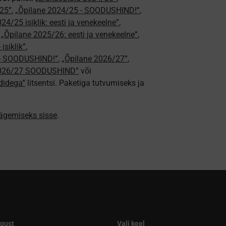
25”
,
„Õpilane 2024/25 - SOODUSHIND!”
,
24/25 isiklik: eesti ja venekeelne”
,
,
„Õpilane 2025/26: eesti ja venekeelne”
,
isiklik”
,
e - SOODUSHIND!”
,
„Õpilane 2026/27”
,
2026/27 SOODUSHIND”
või
didega”
litsentsi. Paketiga tutvumiseks ja
nägemiseks sisse
.
qust
Vali keel