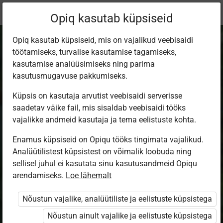
Praegune
Peatükk 4.3
Opiq kasutab küpsiseid
asukoht:
Химия. 8 кл.
Opiq kasutab küpsiseid, mis on vajalikud veebisaidi
töötamiseks, turvalise kasutamise tagamiseks,
kasutamise analüüsimiseks ning parima
kasutusmugavuse pakkumiseks.
Küpsis on kasutaja arvutist veebisaidi serverisse
Основания.
saadetav väike fail, mis sisaldab veebisaidi tööks
vajalikke andmeid kasutaja ja tema eelistuste kohta.
Реакция
Enamus küpsiseid on Opiqu tööks tingimata vajalikud.
Analüütilistest küpsistest on võimalik loobuda ning
нейтрализации
sellisel juhul ei kasutata sinu kasutusandmeid Opiqu
arendamiseks.
Loe lähemalt
Nõustun vajalike, analüütiliste ja eelistuste küpsistega
Ligipääs piiratud
Nõustun ainult vajalike ja eelistuste küpsistega