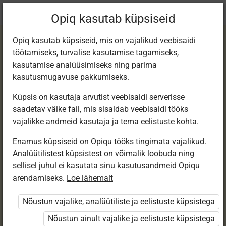
Praegune
Peatükk 1.9
Opiq kasutab küpsiseid
asukoht:
Eesti k 6. kl e-tund
Opiq kasutab küpsiseid, mis on vajalikud veebisaidi
töötamiseks, turvalise kasutamise tagamiseks,
kasutamise analüüsimiseks ning parima
kasutusmugavuse pakkumiseks.
Küpsis on kasutaja arvutist veebisaidi serverisse
Pöördumissõna
saadetav väike fail, mis sisaldab veebisaidi tööks
vajalikke andmeid kasutaja ja tema eelistuste kohta.
ehk üte meilides ja
Enamus küpsiseid on Opiqu tööks tingimata vajalikud.
Analüütilistest küpsistest on võimalik loobuda ning
mujal
sellisel juhul ei kasutata sinu kasutusandmeid Opiqu
arendamiseks.
Loe lähemalt
Nõustun vajalike, analüütiliste ja eelistuste küpsistega
Ligipääs piiratud
Nõustun ainult vajalike ja eelistuste küpsistega