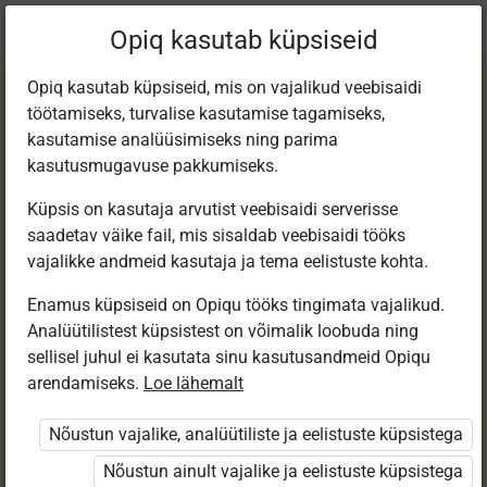
Praegune
Peatükk 3.5
Opiq kasutab küpsiseid
asukoht:
Loodusõp 6. kl e-tund
Opiq kasutab küpsiseid, mis on vajalikud veebisaidi
töötamiseks, turvalise kasutamise tagamiseks,
kasutamise analüüsimiseks ning parima
kasutusmugavuse pakkumiseks.
Küpsis on kasutaja arvutist veebisaidi serverisse
Muld
saadetav väike fail, mis sisaldab veebisaidi tööks
vajalikke andmeid kasutaja ja tema eelistuste kohta.
elukeskkonnana
Enamus küpsiseid on Opiqu tööks tingimata vajalikud.
Analüütilistest küpsistest on võimalik loobuda ning
sellisel juhul ei kasutata sinu kasutusandmeid Opiqu
arendamiseks.
Loe lähemalt
Ligipääs piiratud
Nõustun vajalike, analüütiliste ja eelistuste küpsistega
Ligipääs õppesisule on piiratud. Sa ei ole Opiqusse
sisse logitud.
Nõustun ainult vajalike ja eelistuste küpsistega