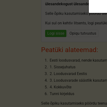
ülesandekogust ülesandeid.
Selle õpiku kasutamiseks pöördu te
Kui sul on kehtiv litsents, logi peatü
Logi sisse
Opiqu tutvustus
Peatüki alateemad:
Eesti loodusvarad, nende kasutami
1. Sissejuhatus
2. Loodusvarad Eestis
3. Loodusvarade säästlik kasuta
4. Kokkuvõte
Tunni kirjeldus
Selle õpiku kasutamiseks pöördu teenu