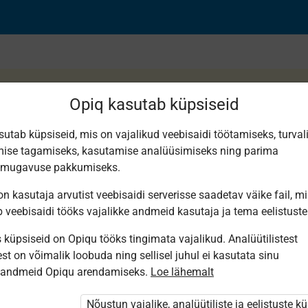
Opiq kasutab küpsiseid
sutab küpsiseid, mis on vajalikud veebisaidi töötamiseks, turval
ise tagamiseks, kasutamise analüüsimiseks ning parima
varad, nende kasutami
smugavuse pakkumiseks.
n kasutaja arvutist veebisaidi serverisse saadetav väike fail, m
b veebisaidi tööks vajalikke andmeid kasutaja ja tema eelistuste
küpsiseid on Opiqu tööks tingimata vajalikud. Analüütilistest
st on võimalik loobuda ning sellisel juhul ei kasutata sinu
sandmeid Opiqu arendamiseks.
Loe lähemalt
i ole Opiqusse sisse logitud.
 õpetajad. Õpilastele saab määrata õpiku
Nõustun vajalike, analüütiliste ja eelistuste k