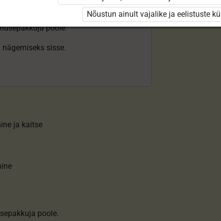
Nõustun ainult vajalike ja eelistuste k
enusepakkuja poole.
ki nägemiseks sisse.
ne ja kaitse
mine
sepakkuja poole.