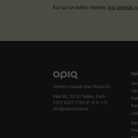
Kui sul on kehtiv litsents,
logi peatüki 
Opi
Tee
Teenust osutab Star Cloud OÜ
Va
Pikk 68, 10133 Tallinn, Eesti
Pak
+372 5323 7793 (E–R 9–17)
Kas
info@starcloud.ee
Lig
Kas
Pri
Küp