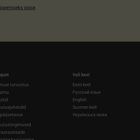
nägemiseks sisse
.
qust
Vali keel
nuse tutvustus
Eesti keel
ramu
Русский язык
etid
English
utusjuhendid
Suomen kieli
ipääsetavus
Українська мова
utustingimused
vaatsusteade
siste kasutamine