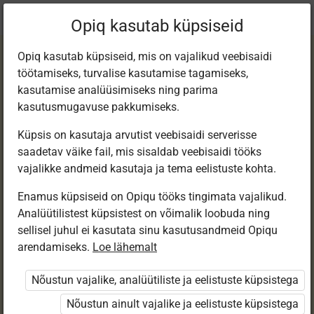
Praegune
Peatükk 9.9
Opiq kasutab küpsiseid
asukoht:
Loodusõp 6. kl e-tund
Opiq kasutab küpsiseid, mis on vajalikud veebisaidi
töötamiseks, turvalise kasutamise tagamiseks,
kasutamise analüüsimiseks ning parima
kasutusmugavuse pakkumiseks.
Küpsis on kasutaja arvutist veebisaidi serverisse
Pärand­kooslused ja
saadetav väike fail, mis sisaldab veebisaidi tööks
vajalikke andmeid kasutaja ja tema eelistuste kohta.
nende kaitse
Enamus küpsiseid on Opiqu tööks tingimata vajalikud.
Analüütilistest küpsistest on võimalik loobuda ning
sellisel juhul ei kasutata sinu kasutusandmeid Opiqu
arendamiseks.
Loe lähemalt
Ligipääs piiratud
Nõustun vajalike, analüütiliste ja eelistuste küpsistega
Ligipääs õppesisule on piiratud. Sa ei ole Opiqusse
sisse logitud.
Nõustun ainult vajalike ja eelistuste küpsistega