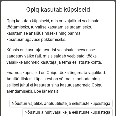
Praegune
Peatükk 9.14
Opiq kasutab küpsiseid
asukoht:
Loodusõp 6. kl e-tund
Opiq kasutab küpsiseid, mis on vajalikud veebisaidi
töötamiseks, turvalise kasutamise tagamiseks,
kasutamise analüüsimiseks ning parima
kasutusmugavuse pakkumiseks.
Küpsis on kasutaja arvutist veebisaidi serverisse
Kontrolltöö nr 9
saadetav väike fail, mis sisaldab veebisaidi tööks
vajalikke andmeid kasutaja ja tema eelistuste kohta.
Enamus küpsiseid on Opiqu tööks tingimata vajalikud.
Ligipääs piiratud
Analüütilistest küpsistest on võimalik loobuda ning
sellisel juhul ei kasutata sinu kasutusandmeid Opiqu
Ligipääs õppesisule on piiratud. Sa ei ole Opiqusse
arendamiseks.
Loe lähemalt
sisse logitud.
Nõustun vajalike, analüütiliste ja eelistuste küpsistega
Selle õpiku peatükke näevad ainult õpetajad.
Nõustun ainult vajalike ja eelistuste küpsistega
Õpilastele saab määrata õpiku ülesandekogust