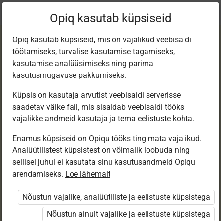
Praegune
Peatükk 10.4
Opiq kasutab küpsiseid
asukoht:
Loodusõp 6. kl e-tund
Opiq kasutab küpsiseid, mis on vajalikud veebisaidi
töötamiseks, turvalise kasutamise tagamiseks,
kasutamise analüüsimiseks ning parima
kasutusmugavuse pakkumiseks.
Küpsis on kasutaja arvutist veebisaidi serverisse
Õuetund
saadetav väike fail, mis sisaldab veebisaidi tööks
vajalikke andmeid kasutaja ja tema eelistuste kohta.
Enamus küpsiseid on Opiqu tööks tingimata vajalikud.
Ligipääs piiratud
Analüütilistest küpsistest on võimalik loobuda ning
sellisel juhul ei kasutata sinu kasutusandmeid Opiqu
Ligipääs õppesisule on piiratud. Sa ei ole Opiqusse
arendamiseks.
Loe lähemalt
sisse logitud.
Nõustun vajalike, analüütiliste ja eelistuste küpsistega
Selle õpiku peatükke näevad ainult õpetajad.
Nõustun ainult vajalike ja eelistuste küpsistega
Õpilastele saab määrata õpiku ülesandekogust