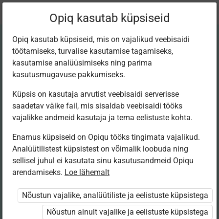
Praegune
Peatükk 1.1
Opiq kasutab küpsiseid
asukoht:
МАТЕМАТИКА 12. Узкий курс
Opiq kasutab küpsiseid, mis on vajalikud veebisaidi
töötamiseks, turvalise kasutamise tagamiseks,
kasutamise analüüsimiseks ning parima
kasutusmugavuse pakkumiseks.
Küpsis on kasutaja arvutist veebisaidi serverisse
Производная
saadetav väike fail, mis sisaldab veebisaidi tööks
vajalikke andmeid kasutaja ja tema eelistuste kohta.
функции
Enamus küpsiseid on Opiqu tööks tingimata vajalikud.
Analüütilistest küpsistest on võimalik loobuda ning
(повторение)
sellisel juhul ei kasutata sinu kasutusandmeid Opiqu
arendamiseks.
Loe lähemalt
Курс „Интеграл. Плоские фигуры”
Nõustun vajalike, analüütiliste ja eelistuste küpsistega
Nõustun ainult vajalike ja eelistuste küpsistega