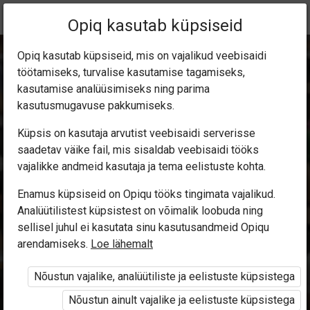
Praegune
Peatükk 2.5
Opiq kasutab küpsiseid
asukoht:
Bioloogia gümn, II
Opiq kasutab küpsiseid, mis on vajalikud veebisaidi
töötamiseks, turvalise kasutamise tagamiseks,
kasutamise analüüsimiseks ning parima
kasutusmugavuse pakkumiseks.
Küpsis on kasutaja arvutist veebisaidi serverisse
Kordamis­
saadetav väike fail, mis sisaldab veebisaidi tööks
vajalikke andmeid kasutaja ja tema eelistuste kohta.
ülesanded ja
Enamus küpsiseid on Opiqu tööks tingimata vajalikud.
Analüütilistest küpsistest on võimalik loobuda ning
kontroll­töö
sellisel juhul ei kasutata sinu kasutusandmeid Opiqu
arendamiseks.
Loe lähemalt
Nõustun vajalike, analüütiliste ja eelistuste küpsistega
Ligipääs piiratud
Nõustun ainult vajalike ja eelistuste küpsistega