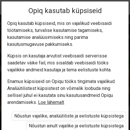
Praegune
Peatükk 3.9
Opiq kasutab küpsiseid
asukoht:
Bioloogia gümn, II
Opiq kasutab küpsiseid, mis on vajalikud veebisaidi
töötamiseks, turvalise kasutamise tagamiseks,
kasutamise analüüsimiseks ning parima
kasutusmugavuse pakkumiseks.
Küpsis on kasutaja arvutist veebisaidi serverisse
Kordamis­
saadetav väike fail, mis sisaldab veebisaidi tööks
vajalikke andmeid kasutaja ja tema eelistuste kohta.
ülesanded ja
Enamus küpsiseid on Opiqu tööks tingimata vajalikud.
Analüütilistest küpsistest on võimalik loobuda ning
kontroll­töö
sellisel juhul ei kasutata sinu kasutusandmeid Opiqu
arendamiseks.
Loe lähemalt
Nõustun vajalike, analüütiliste ja eelistuste küpsistega
Ligipääs piiratud
Nõustun ainult vajalike ja eelistuste küpsistega