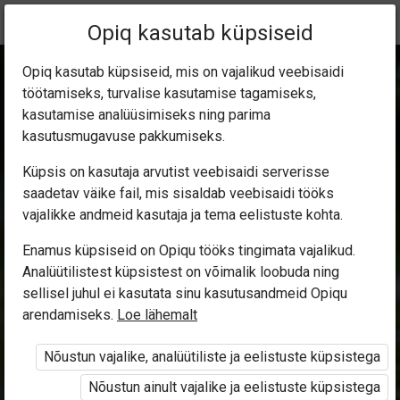
Praegune
Peatükk 1.8
Opiq kasutab küpsiseid
asukoht:
Bioloogia gümn, II
Opiq kasutab küpsiseid, mis on vajalikud veebisaidi
töötamiseks, turvalise kasutamise tagamiseks,
kasutamise analüüsimiseks ning parima
kasutusmugavuse pakkumiseks.
Küpsis on kasutaja arvutist veebisaidi serverisse
Õpitulemused
saadetav väike fail, mis sisaldab veebisaidi tööks
vajalikke andmeid kasutaja ja tema eelistuste kohta.
Enamus küpsiseid on Opiqu tööks tingimata vajalikud.
Ligipääs piiratud
Analüütilistest küpsistest on võimalik loobuda ning
sellisel juhul ei kasutata sinu kasutusandmeid Opiqu
Ligipääs õppesisule on piiratud. Sa ei ole Opiqusse
arendamiseks.
Loe lähemalt
sisse logitud.
Nõustun vajalike, analüütiliste ja eelistuste küpsistega
Selle õpiku kasutamiseks on vaja kehtivat paketi
Nõustun ainult vajalike ja eelistuste küpsistega
„Bioloogia gümnaasiumile õpetajale”
,