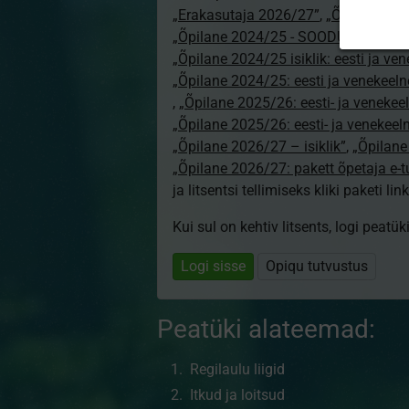
„Erakasutaja 2026/27”
,
„Õpilane 20
„Õpilane 2024/25 - SOODUSHIND!”
,
„Õpilane 2024/25 isiklik: eesti ja ve
„Õpilane 2024/25: eesti ja venekeeln
,
„Õpilane 2025/26: eesti- ja venekeeln
„Õpilane 2025/26: eesti- ja venekee
„Õpilane 2026/27 – isiklik”
,
„Õpilan
„Õpilane 2026/27: pakett õpetaja e-
ja litsentsi tellimiseks kliki paketi link
Kui sul on kehtiv litsents, logi peatü
Logi sisse
Opiqu tutvustus
Peatüki alateemad:
Regilaulu liigid
Itkud ja loitsud