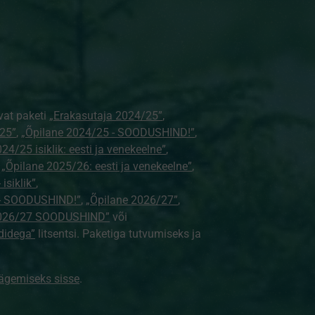
vat paketi
„Erakasutaja 2024/25”
,
25”
,
„Õpilane 2024/25 - SOODUSHIND!”
,
24/25 isiklik: eesti ja venekeelne”
,
,
„Õpilane 2025/26: eesti ja venekeelne”
,
isiklik”
,
e - SOODUSHIND!”
,
„Õpilane 2026/27”
,
2026/27 SOODUSHIND”
või
didega”
litsentsi. Paketiga tutvumiseks ja
nägemiseks sisse
.