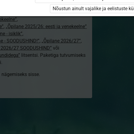
24/25”
,
Nõustun ainult vajalike ja eelistuste k
„Õpilane 2024/25 – isiklik”
,
nekeelne”
,
e”
,
„Õpilane 2025/26: eesti ja venekeelne”
e - isiklik”
,
lne - SOODUSHIND!”
,
„Õpilane 2026/27”
,
e 2026/27 SOODUSHIND”
või
tundidega”
litsentsi. Paketiga tutvumiseks
i.
ki nägemiseks sisse.