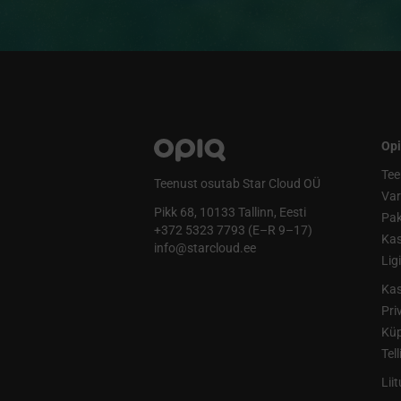
Opi
Tee
Teenust osutab Star Cloud OÜ
Va
Pikk 68, 10133 Tallinn, Eesti
Pak
+372 5323 7793 (E–R 9–17)
Kas
info@starcloud.ee
Lig
Kas
Pri
Küp
Tel
Lii