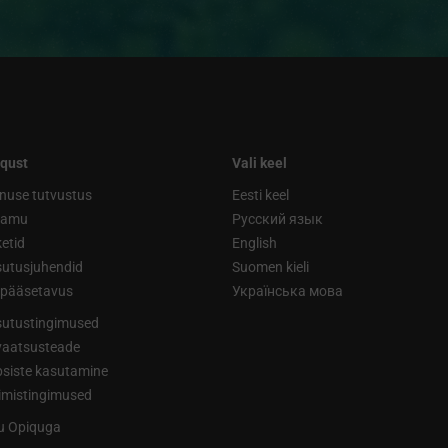
qust
Vali keel
nuse tutvustus
Eesti keel
ramu
Русский язык
etid
English
utusjuhendid
Suomen kieli
ipääsetavus
Українська мова
utustingimused
vaatsusteade
siste kasutamine
limistingimused
tu Opiquga