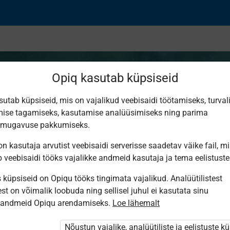
Opiq kasutab küpsiseid
sutab küpsiseid, mis on vajalikud veebisaidi töötamiseks, turval
ise tagamiseks, kasutamise analüüsimiseks ning parima
id
smugavuse pakkumiseks.
n kasutaja arvutist veebisaidi serverisse saadetav väike fail, m
b veebisaidi tööks vajalikke andmeid kasutaja ja tema eelistuste
küpsiseid on Opiqu tööks tingimata vajalikud. Analüütilistest
st on võimalik loobuda ning sellisel juhul ei kasutata sinu
sandmeid Opiqu arendamiseks.
Loe lähemalt
i ole Opiqusse sisse logitud.
htivat paketi
„Erakasutaja 2024/25”
,
Nõustun vajalike, analüütiliste ja eelistuste k