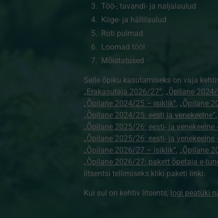
Töö-, tavandi- ja naljalaulud
Kiige- ja hällilaulud
Roti pulmad
Loomad tööl
Mõistatused
Selle õpiku kasutamiseks on vaja kehti
„Erakasutaja 2026/27”
,
„Õpilane 2024/
„Õpilane 2024/25 – isiklik”
,
„Õpilane 20
„Õpilane 2024/25: eesti ja venekeelne”
„Õpilane 2025/26: eesti- ja venekeelne - 
„Õpilane 2025/26: eesti- ja venekeeln
„Õpilane 2026/27 – isiklik”
,
„Õpilane 
„Õpilane 2026/27: pakett õpetaja e-tun
litsentsi tellimiseks kliki paketi linki.
Kui sul on kehtiv litsents,
logi peatüki 