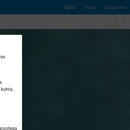
EST
Liitu
Logi sisse
ise
is
 kohta.
üpsistega