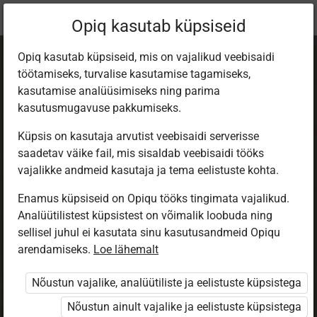
Praegune
Peatükk 4.11
Opiq kasutab küpsiseid
asukoht:
Muusika 5. kl
Opiq kasutab küpsiseid, mis on vajalikud veebisaidi
töötamiseks, turvalise kasutamise tagamiseks,
kasutamise analüüsimiseks ning parima
kasutusmugavuse pakkumiseks.
Küpsis on kasutaja arvutist veebisaidi serverisse
Muusika­sõnastik
saadetav väike fail, mis sisaldab veebisaidi tööks
vajalikke andmeid kasutaja ja tema eelistuste kohta.
Enamus küpsiseid on Opiqu tööks tingimata vajalikud.
Ligipääs piiratud
Analüütilistest küpsistest on võimalik loobuda ning
sellisel juhul ei kasutata sinu kasutusandmeid Opiqu
Ligipääs õppesisule on piiratud. Sa ei ole Opiqusse
arendamiseks.
Loe lähemalt
sisse logitud.
Nõustun vajalike, analüütiliste ja eelistuste küpsistega
Selle õpiku kasutamiseks on vaja kehtivat paketi
Nõustun ainult vajalike ja eelistuste küpsistega
„Erakasutaja 2024/25”
,
„Erakasutaja 2026/27”
,