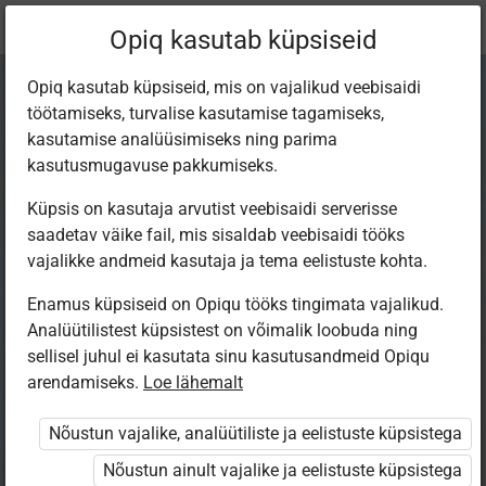
Praegune
Peatükk 3.3
Opiq kasutab küpsiseid
asukoht:
Majandusõpik gümnaasiumile
Opiq kasutab küpsiseid, mis on vajalikud veebisaidi
töötamiseks, turvalise kasutamise tagamiseks,
kasutamise analüüsimiseks ning parima
kasutusmugavuse pakkumiseks.
Küpsis on kasutaja arvutist veebisaidi serverisse
Turu tasakaal ja
saadetav väike fail, mis sisaldab veebisaidi tööks
vajalikke andmeid kasutaja ja tema eelistuste kohta.
turuhind
Enamus küpsiseid on Opiqu tööks tingimata vajalikud.
Analüütilistest küpsistest on võimalik loobuda ning
sellisel juhul ei kasutata sinu kasutusandmeid Opiqu
arendamiseks.
Loe lähemalt
Ligipääs piiratud
Nõustun vajalike, analüütiliste ja eelistuste küpsistega
Ligipääs õppesisule on piiratud. Sa ei ole Opiqusse sisse
Nõustun ainult vajalike ja eelistuste küpsistega
logitud.