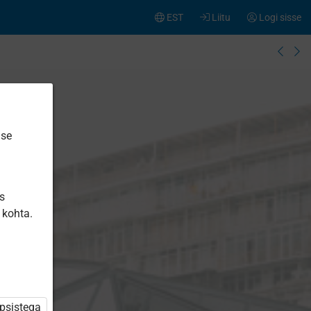
EST
Liitu
Logi sisse
ise
is
 kohta.
üpsistega