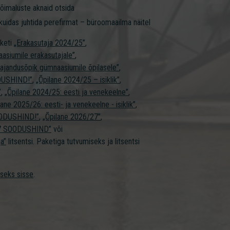
võimaluste aknaid otsida
kuidas juhtida
perefirmat –
büroomaailma näitel
aketi
„Erakasutaja 2024/25”
,
asiumile erakasutajale”
,
ajandusõpik gümnaasiumile õpilasele”
,
DUSHIND!”
,
„Õpilane 2024/25 – isiklik”
,
”
,
„Õpilane 2024/25: eesti ja venekeelne”
,
lane 2025/26: eesti- ja venekeelne - isiklik”
,
SOODUSHIND!”
,
„Õpilane 2026/27”
,
27 SOODUSHIND”
või
a”
litsentsi. Paketiga tutvumiseks ja litsentsi
iseks sisse
.