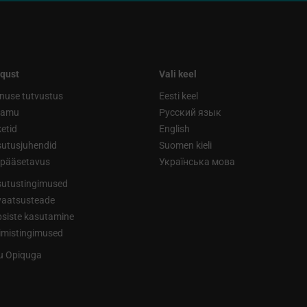
qust
Vali keel
nuse tutvustus
Eesti keel
ramu
Русский язык
etid
English
utusjuhendid
Suomen kieli
ipääsetavus
Українська мова
utustingimused
vaatsusteade
siste kasutamine
limistingimused
tu Opiquga