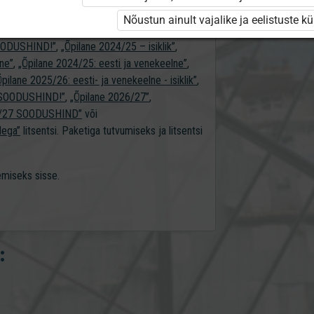
naasiumile erakasutajale”
,
Nõustun ainult vajalike ja eelistuste k
„Majandusõpik gümnaasiumile õpilasele”
,
SOODUSHIND!”
,
„Õpilane 2024/25 – isiklik”
,
lne”
,
„Õpilane 2024/25: eesti ja venekeelne”
,
Õpilane 2025/26: eesti- ja venekeelne - isiklik”
,
 - SOODUSHIND!”
,
„Õpilane 2026/27”
,
6/27 SOODUSHIND”
või
dega”
litsentsi. Paketiga tutvumiseks ja litsentsi
gemiseks sisse.
: