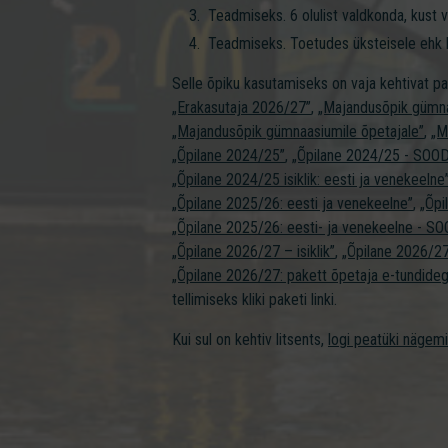
Teadmiseks. 6 olulist valdkonda, kust 
Teadmiseks. Toetudes üksteisele ehk 
Selle õpiku kasutamiseks on vaja kehtivat p
„Erakasutaja 2026/27”
,
„Majandusõpik gümna
„Majandusõpik gümnaasiumile õpetajale”
,
„M
„Õpilane 2024/25”
,
„Õpilane 2024/25 - SOO
„Õpilane 2024/25 isiklik: eesti ja venekeelne
„Õpilane 2025/26: eesti ja venekeelne”
,
„Õpi
„Õpilane 2025/26: eesti- ja venekeelne - 
„Õpilane 2026/27 – isiklik”
,
„Õpilane 2026/
„Õpilane 2026/27: pakett õpetaja e-tundideg
tellimiseks kliki paketi linki.
Kui sul on kehtiv litsents,
logi peatüki nägem