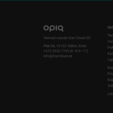
Opi
Tee
Teenust osutab Star Cloud OÜ
Va
Pikk 68, 10133 Tallinn, Eesti
Pak
+372 5323 7793 (E–R 9–17)
Kas
info@starcloud.ee
Lig
Kas
Pri
Küp
Tel
Lii