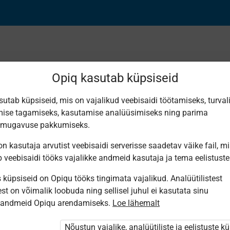
Opiq kasutab küpsiseid
sutab küpsiseid, mis on vajalikud veebisaidi töötamiseks, turval
ise tagamiseks, kasutamise analüüsimiseks ning parima
ivad äriideed?
smugavuse pakkumiseks.
n kasutaja arvutist veebisaidi serverisse saadetav väike fail, m
b veebisaidi tööks vajalikke andmeid kasutaja ja tema eelistuste
küpsiseid on Opiqu tööks tingimata vajalikud. Analüütilistest
st on võimalik loobuda ning sellisel juhul ei kasutata sinu
sandmeid Opiqu arendamiseks.
Loe lähemalt
 Opiqusse sisse logitud.
 paketi
„Erakasutaja 2024/25”
Nõustun vajalike, analüütiliste ja eelistuste k
,