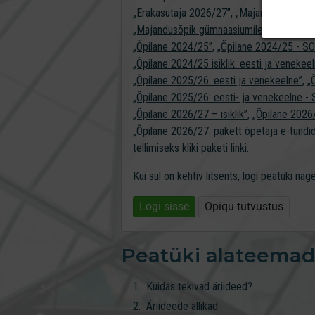
„Erakasutaja 2026/27”
,
„Majandusõpik güm
„Majandusõpik gümnaasiumile õpetajale”
,
„Õpilane 2024/25”
,
„Õpilane 2024/25 - 
„Õpilane 2024/25 isiklik: eesti ja venekee
„Õpilane 2025/26: eesti ja venekeelne”
,
„
„Õpilane 2025/26: eesti- ja venekeelne
„Õpilane 2026/27 – isiklik”
,
„Õpilane 202
„Õpilane 2026/27: pakett õpetaja e-tundi
tellimiseks kliki paketi linki.
Kui sul on kehtiv litsents, logi peatüki nä
Logi sisse
Opiqu tutvustus
Peatüki alateemad
Kuidas tekivad äriideed?
Äriideede allikad