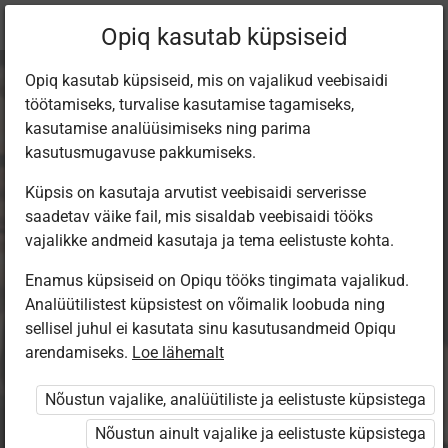
Praegune
Peatükk 7.1
Opiq kasutab küpsiseid
asukoht:
Majandusõpik gümnaasiumile
Opiq kasutab küpsiseid, mis on vajalikud veebisaidi
töötamiseks, turvalise kasutamise tagamiseks,
kasutamise analüüsimiseks ning parima
kasutusmugavuse pakkumiseks.
Küpsis on kasutaja arvutist veebisaidi serverisse
Turundus
saadetav väike fail, mis sisaldab veebisaidi tööks
vajalikke andmeid kasutaja ja tema eelistuste kohta.
Enamus küpsiseid on Opiqu tööks tingimata vajalikud.
Ligipääs piiratud
Analüütilistest küpsistest on võimalik loobuda ning
sellisel juhul ei kasutata sinu kasutusandmeid Opiqu
arendamiseks.
Ligipääs õppesisule on piiratud. Sa ei ole Opiqusse sisse
Loe lähemalt
logitud.
Nõustun vajalike, analüütiliste ja eelistuste küpsistega
Selle õpiku kasutamiseks on vaja kehtivat paketi
Nõustun ainult vajalike ja eelistuste küpsistega
„Erakasutaja 2024/25”
,
„Erakasutaja 2026/27”
,