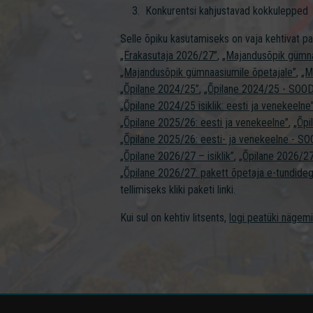
Konkurentsi kahjustavad kokkulepped
Selle õpiku kasutamiseks on vaja kehtivat p
„Erakasutaja 2026/27”
,
„Majandusõpik gümna
„Majandusõpik gümnaasiumile õpetajale”
,
„M
„Õpilane 2024/25”
,
„Õpilane 2024/25 - SOO
„Õpilane 2024/25 isiklik: eesti ja venekeelne
„Õpilane 2025/26: eesti ja venekeelne”
,
„Õpi
„Õpilane 2025/26: eesti- ja venekeelne - 
„Õpilane 2026/27 – isiklik”
,
„Õpilane 2026/
„Õpilane 2026/27: pakett õpetaja e-tundideg
tellimiseks kliki paketi linki.
Kui sul on kehtiv litsents,
logi peatüki nägem