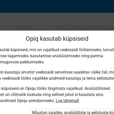
Opiq kasutab küpsiseid
sutab küpsiseid, mis on vajalikud veebisaidi töötamiseks, turval
ise tagamiseks, kasutamise analüüsimiseks ning parima
i kahjustajad
smugavuse pakkumiseks.
n kasutaja arvutist veebisaidi serverisse saadetav väike fail, m
b veebisaidi tööks vajalikke andmeid kasutaja ja tema eelistuste
küpsiseid on Opiqu tööks tingimata vajalikud. Analüütilistest
st on võimalik loobuda ning sellisel juhul ei kasutata sinu
sandmeid Opiqu arendamiseks.
Loe lähemalt
 Opiqusse sisse logitud.
 paketi
„Erakasutaja 2024/25”
Nõustun vajalike, analüütiliste ja eelistuste k
,