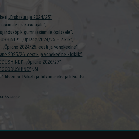
aketi
„Erakasutaja 2024/25”
,
asiumile erakasutajale”
,
ajandusõpik gümnaasiumile õpilasele”
,
DUSHIND!”
,
„Õpilane 2024/25 – isiklik”
,
”
,
„Õpilane 2024/25: eesti ja venekeelne”
,
lane 2025/26: eesti- ja venekeelne - isiklik”
,
SOODUSHIND!”
,
„Õpilane 2026/27”
,
27 SOODUSHIND”
või
a”
litsentsi. Paketiga tutvumiseks ja litsentsi
iseks sisse
.