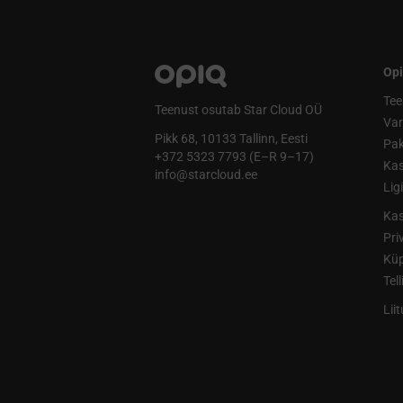
Opi
Tee
Teenust osutab Star Cloud OÜ
Va
Pikk 68, 10133 Tallinn, Eesti
Pak
+372 5323 7793 (E–R 9–17)
Kas
info@starcloud.ee
Lig
Kas
Pri
Küp
Tel
Lii