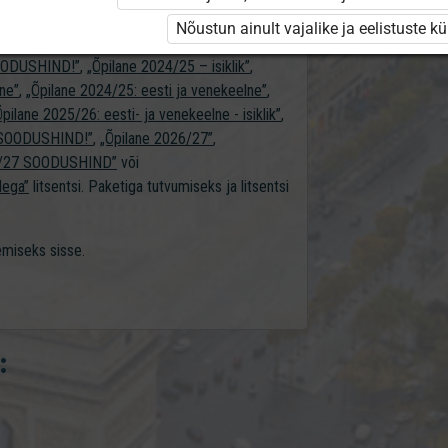
naasiumile erakasutajale”
,
Nõustun ainult vajalike ja eelistuste k
„Majandusõpik gümnaasiumile õpilasele”
,
SOODUSHIND!”
,
„Õpilane 2024/25 – isiklik”
,
lne”
,
„Õpilane 2024/25: eesti ja venekeelne”
,
Õpilane 2025/26: eesti- ja venekeelne - isiklik”
,
 - SOODUSHIND!”
,
„Õpilane 2026/27”
,
6/27 SOODUSHIND”
või
dega”
litsentsi. Paketiga tutvumiseks ja litsentsi
gemiseks sisse.
: