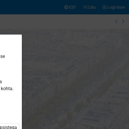
EST
Liitu
Logi sisse
ise
is
 kohta.
üpsistega