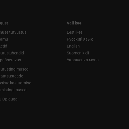
qust
Vali keel
nuse tutvustus
Eesti keel
ramu
Русский язык
etid
English
utusjuhendid
Suomen kieli
ipääsetavus
Українська мова
utustingimused
vaatsusteade
siste kasutamine
limistingimused
tu Opiquga