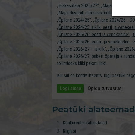
„Erakasutaja 2026/27”
,
„Majandusõpik güm
„Majandusõpik gümnaasiumile õpetajale”
,
„Õpilane 2024/25”
,
„Õpilane 2024/25 - 
„Õpilane 2024/25 isiklik: eesti ja venekee
„Õpilane 2025/26: eesti ja venekeelne”
,
„
„Õpilane 2025/26: eesti- ja venekeelne
„Õpilane 2026/27 – isiklik”
,
„Õpilane 202
„Õpilane 2026/27: pakett õpetaja e-tundi
tellimiseks kliki paketi linki.
Kui sul on kehtiv litsents, logi peatüki nä
Logi sisse
Opiqu tutvustus
Peatüki alateemad
Konkurentsi kahjustajad
Riigiabi