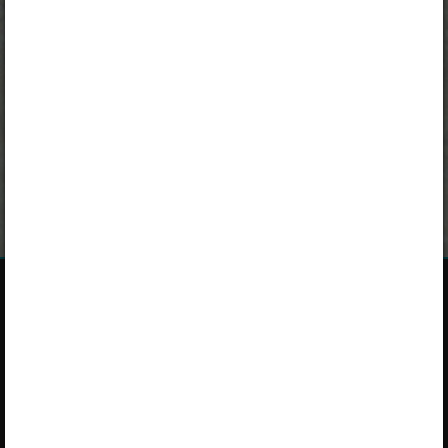
„Õpilane 2025/26: eesti ja venekeelne”
,
„Õpilane 2025/26: eesti- ja venekeelne - isiklik”
,
„Õpilane 2025/26: eesti- ja venekeelne - SOODUSHIND!”
,
„Õpilane 2026/27”
,
„Õpilane 2026/27 – isiklik”
,
„Õpilane 2026/27 SOODUSHIND”
või
„Õpilane 2026/27: pakett õpetaja e-tundidega”
litsentsi. Paketiga
tutvumiseks ja litsentsi tellimiseks kliki paketi linki.
Kui sul on kehtiv litsents,
logi peatüki nägemiseks sisse
.
Opiqust
Teenuse tutvustus
Teenust osutab Star Cloud OÜ
Varamu
Pikk 68, 10133 Tallinn, Eesti
Paketid
+372 5323 7793 (E–R 9–17)
Kasutusjuhendid
info@starcloud.ee