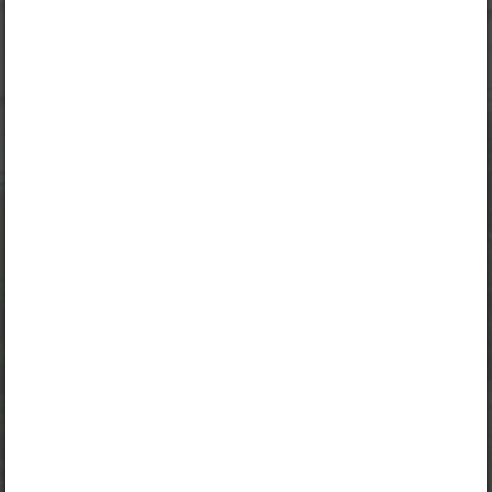
Peatüki alateemad:
Riigi rahandus
Riigieelarve
Valitsuse tulud
Maksusüsteem ja maksukoormus
Valitsuse kulud
Eelarve puudujääk ja riigivõlg
Selle õpiku kasutamiseks on vaja kehtivat paketi
„Erakasutaja 2024/25”
,
„Erakasutaja 2026/27”
,
„Majandusõpik gümnaasiumile erakasutajale”
,
„Majandusõpik gümnaasiumile õpetajale”
,
„Majandusõpik gümnaasiumile õpilasele”
,
„Õpilane 2024/25”
,
„Õpilane 2024/25 - SOODUSHIND!”
,
„Õpilane 2024/25 – isiklik”
,
„Õpilane 2024/25 isiklik: eesti ja venekeelne”
,
„Õpilane 2024/25: eesti ja venekeelne”
,