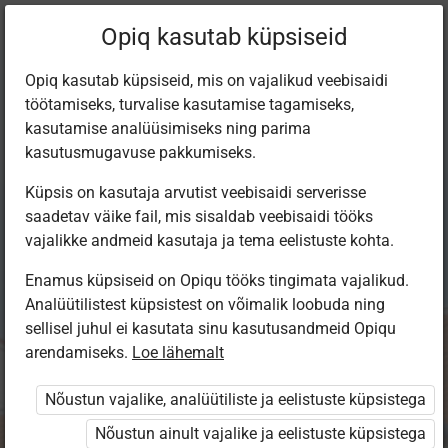
Praegune
Peatükk 10.2
Opiq kasutab küpsiseid
asukoht:
Majandusõpik gümnaasiumile
Opiq kasutab küpsiseid, mis on vajalikud veebisaidi
töötamiseks, turvalise kasutamise tagamiseks,
kasutamise analüüsimiseks ning parima
kasutusmugavuse pakkumiseks.
Küpsis on kasutaja arvutist veebisaidi serverisse
Riigi rahandus
saadetav väike fail, mis sisaldab veebisaidi tööks
vajalikke andmeid kasutaja ja tema eelistuste kohta.
Enamus küpsiseid on Opiqu tööks tingimata vajalikud.
Ligipääs piiratud
Analüütilistest küpsistest on võimalik loobuda ning
sellisel juhul ei kasutata sinu kasutusandmeid Opiqu
arendamiseks.
Ligipääs õppesisule on piiratud. Sa ei ole Opiqusse sisse
Loe lähemalt
logitud.
Nõustun vajalike, analüütiliste ja eelistuste küpsistega
Selle õpiku kasutamiseks on vaja kehtivat paketi
Nõustun ainult vajalike ja eelistuste küpsistega
„Erakasutaja 2024/25”
,
„Erakasutaja 2026/27”
,