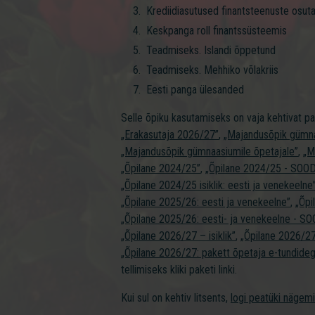
Krediidiasutused finantsteenuste osut
Keskpanga roll finantssüsteemis
Teadmiseks. Islandi õppetund
Teadmiseks. Mehhiko võlakriis
Eesti panga ülesanded
Selle õpiku kasutamiseks on vaja kehtivat p
„Erakasutaja 2026/27”
,
„Majandusõpik gümna
„Majandusõpik gümnaasiumile õpetajale”
,
„M
„Õpilane 2024/25”
,
„Õpilane 2024/25 - SOO
„Õpilane 2024/25 isiklik: eesti ja venekeelne
„Õpilane 2025/26: eesti ja venekeelne”
,
„Õpi
„Õpilane 2025/26: eesti- ja venekeelne - 
„Õpilane 2026/27 – isiklik”
,
„Õpilane 2026/
„Õpilane 2026/27: pakett õpetaja e-tundideg
tellimiseks kliki paketi linki.
Kui sul on kehtiv litsents,
logi peatüki nägem