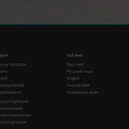
qust
Vali keel
nuse tutvustus
Eesti keel
ramu
Русский язык
etid
English
utusjuhendid
Suomen kieli
ipääsetavus
Українська мова
utustingimused
vaatsusteade
siste kasutamine
limistingimused