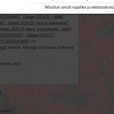
naasiumile erakasutajale”
,
Nõustun ainult vajalike ja eelistuste k
„Majandusõpik gümnaasiumile õpilasele”
,
SOODUSHIND!”
,
„Õpilane 2024/25 – isiklik”
,
lne”
,
„Õpilane 2024/25: eesti ja venekeelne”
,
Õpilane 2025/26: eesti- ja venekeelne - isiklik”
,
 - SOODUSHIND!”
,
„Õpilane 2026/27”
,
6/27 SOODUSHIND”
või
dega”
litsentsi. Paketiga tutvumiseks ja litsentsi
gemiseks sisse.
:
loomine“?