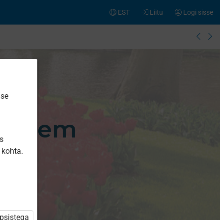
EST
Liitu
Logi sisse
ise
üsteem
is
 kohta.
üpsistega