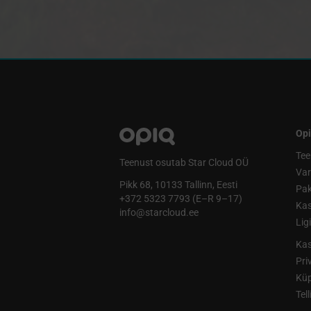
Opi
Tee
Teenust osutab Star Cloud OÜ
Va
Pikk 68, 10133 Tallinn, Eesti
Pak
+372 5323 7793 (E–R 9–17)
Kas
info@starcloud.ee
Lig
Kas
Pri
Küp
Tel