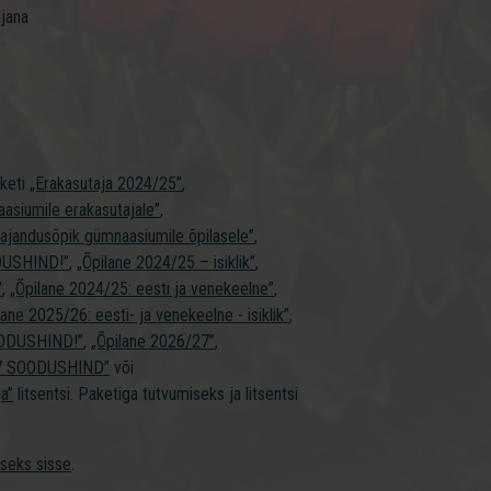
ajana
aketi
„Erakasutaja 2024/25”
,
asiumile erakasutajale”
,
ajandusõpik gümnaasiumile õpilasele”
,
DUSHIND!”
,
„Õpilane 2024/25 – isiklik”
,
”
,
„Õpilane 2024/25: eesti ja venekeelne”
,
lane 2025/26: eesti- ja venekeelne - isiklik”
,
SOODUSHIND!”
,
„Õpilane 2026/27”
,
27 SOODUSHIND”
või
a”
litsentsi. Paketiga tutvumiseks ja litsentsi
iseks sisse
.