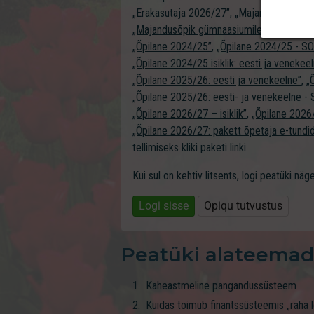
„Erakasutaja 2026/27”
,
„Majandusõpik güm
„Majandusõpik gümnaasiumile õpetajale”
,
„Õpilane 2024/25”
,
„Õpilane 2024/25 - 
„Õpilane 2024/25 isiklik: eesti ja venekee
„Õpilane 2025/26: eesti ja venekeelne”
,
„
„Õpilane 2025/26: eesti- ja venekeelne
„Õpilane 2026/27 – isiklik”
,
„Õpilane 202
„Õpilane 2026/27: pakett õpetaja e-tundi
tellimiseks kliki paketi linki.
Kui sul on kehtiv litsents, logi peatüki nä
Logi sisse
Opiqu tutvustus
Peatüki alateemad
Kahe­astmeline pangandus­süsteem
Kuidas toimub finantssüsteemis „raha 