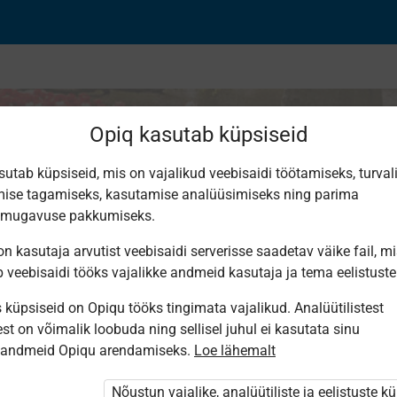
Opiq kasutab küpsiseid
sutab küpsiseid, mis on vajalikud veebisaidi töötamiseks, turval
ise tagamiseks, kasutamise analüüsimiseks ning parima
line pangandus­s
smugavuse pakkumiseks.
n kasutaja arvutist veebisaidi serverisse saadetav väike fail, m
b veebisaidi tööks vajalikke andmeid kasutaja ja tema eelistuste
küpsiseid on Opiqu tööks tingimata vajalikud. Analüütilistest
st on võimalik loobuda ning sellisel juhul ei kasutata sinu
sandmeid Opiqu arendamiseks.
Loe lähemalt
 Opiqusse sisse logitud.
 paketi
„Erakasutaja 2024/25”
Nõustun vajalike, analüütiliste ja eelistuste k
,