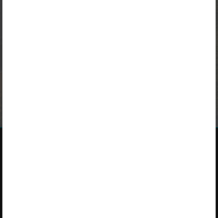
„Õpilane 2025/26: eesti ja venekeelne”
,
„Õpilane 2025/26: eesti- ja venekeelne - isiklik”
,
„Õpilane 2025/26: eesti- ja venekeelne - SOODUSHIND!”
,
„Õpilane 2026/27”
,
„Õpilane 2026/27 – isiklik”
,
„Õpilane 2026/27 SOODUSHIND”
või
„Õpilane 2026/27: pakett õpetaja e-tundidega”
litsentsi. Paketiga
tutvumiseks ja litsentsi tellimiseks kliki paketi linki.
Kui sul on kehtiv litsents,
logi peatüki nägemiseks sisse
.
Opiqust
Teenuse tutvustus
Teenust osutab Star Cloud OÜ
Varamu
Pikk 68, 10133 Tallinn, Eesti
Paketid
+372 5323 7793 (E–R 9–17)
Kasutusjuhendid
info@starcloud.ee