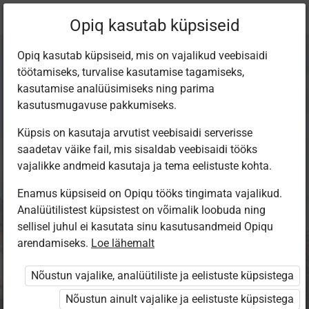
Praegune
Peatükk 12.7
Opiq kasutab küpsiseid
asukoht:
Majandusõpik gümnaasiumile
Opiq kasutab küpsiseid, mis on vajalikud veebisaidi
töötamiseks, turvalise kasutamise tagamiseks,
kasutamise analüüsimiseks ning parima
kasutusmugavuse pakkumiseks.
Küpsis on kasutaja arvutist veebisaidi serverisse
Nõudluse ja
saadetav väike fail, mis sisaldab veebisaidi tööks
vajalikke andmeid kasutaja ja tema eelistuste kohta.
pakkumise
Enamus küpsiseid on Opiqu tööks tingimata vajalikud.
Analüütilistest küpsistest on võimalik loobuda ning
šokid
sellisel juhul ei kasutata sinu kasutusandmeid Opiqu
arendamiseks.
Loe lähemalt
Nõustun vajalike, analüütiliste ja eelistuste küpsistega
Ligipääs piiratud
Nõustun ainult vajalike ja eelistuste küpsistega