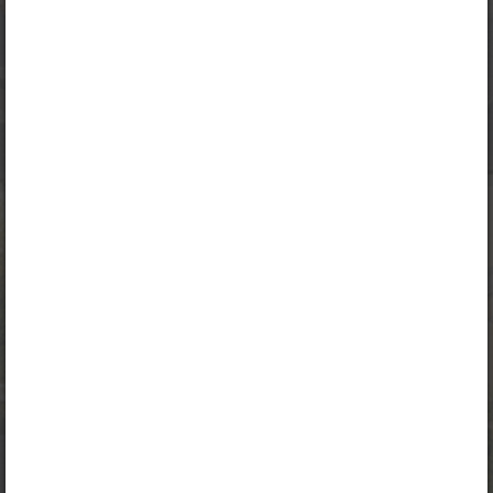
Kui sul on kehtiv litsents, logi peatüki nägemiseks sisse.
Logi sisse
Opiqu tutvustus
Peatüki alateemad:
Nõudluse ja pakkumise šokid
Nõudluse ja pakkumise šokid
Selle õpiku kasutamiseks on vaja kehtivat paketi
„Erakasutaja 2024/25”
,
„Erakasutaja 2026/27”
,
„Majandusõpik gümnaasiumile erakasutajale”
,
„Majandusõpik gümnaasiumile õpetajale”
,
„Majandusõpik gümnaasiumile õpilasele”
,
„Õpilane 2024/25”
,
„Õpilane 2024/25 - SOODUSHIND!”
,
„Õpilane 2024/25 – isiklik”
,
„Õpilane 2024/25 isiklik: eesti ja venekeelne”
,
„Õpilane 2024/25: eesti ja venekeelne”
,