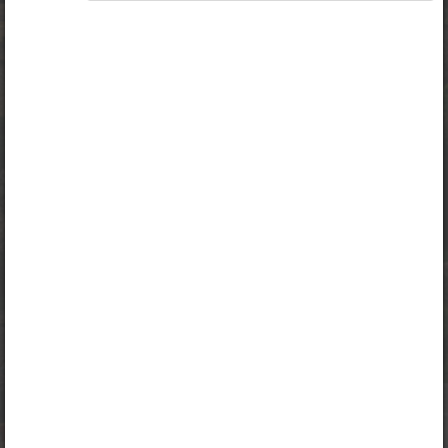
Ligipääs õppesisule on piiratud. Sa ei ole Opiqusse sisse
logitud.
Selle õpiku kasutamiseks on vaja kehtivat paketi
„Erakasutaja 2024/25”
,
„Erakasutaja 2026/27”
,
„Majandusõpik gümnaasiumile erakasutajale”
,
„Majandusõpik gümnaasiumile õpetajale”
,
„Majandusõpik gümnaasiumile õpilasele”
,
„Õpilane 2024/25”
,
„Õpilane 2024/25 - SOODUSHIND!”
,
„Õpilane 2024/25 – isiklik”
,
„Õpilane 2024/25 isiklik: eesti ja venekeelne”
,
„Õpilane 2024/25: eesti ja venekeelne”
,
„Õpilane 2025/26: eesti ja venekeelne”
,
„Õpilane 2025/26: eesti- ja venekeelne - isiklik”
,
„Õpilane 2025/26: eesti- ja venekeelne - SOODUSHIND!”
,
„Õpilane 2026/27”
,
„Õpilane 2026/27 – isiklik”
,
„Õpilane 2026/27 SOODUSHIND”
või
„Õpilane 2026/27: pakett õpetaja e-tundidega”
litsentsi.
Paketiga tutvumiseks ja litsentsi tellimiseks kliki paketi linki.