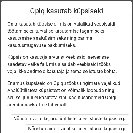
Praegune
Peatükk 1.3
Opiq kasutab küpsiseid
asukoht:
Matem 4. kl (2025)
Opiq kasutab küpsiseid, mis on vajalikud veebisaidi
töötamiseks, turvalise kasutamise tagamiseks,
kasutamise analüüsimiseks ning parima
kasutusmugavuse pakkumiseks.
Küpsis on kasutaja arvutist veebisaidi serverisse
Arv­kiir
saadetav väike fail, mis sisaldab veebisaidi tööks
vajalikke andmeid kasutaja ja tema eelistuste kohta.
Enamus küpsiseid on Opiqu tööks tingimata vajalikud.
Analüütilistest küpsistest on võimalik loobuda ning
Ligipääs piiratud
sellisel juhul ei kasutata sinu kasutusandmeid Opiqu
arendamiseks.
Loe lähemalt
Ligipääs õppesisule on piiratud. Sa ei ole Opiqusse
sisse logitud.
Nõustun vajalike, analüütiliste ja eelistuste küpsistega
Selle õpiku kasutamiseks on vaja kehtivat paketi
Nõustun ainult vajalike ja eelistuste küpsistega