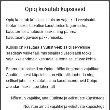
Praegune
Peatükk 1.7
Opiq kasutab küpsiseid
asukoht:
Matem 4. kl (2025)
Opiq kasutab küpsiseid, mis on vajalikud veebisaidi
töötamiseks, turvalise kasutamise tagamiseks,
kasutamise analüüsimiseks ning parima
kasutusmugavuse pakkumiseks.
Küpsis on kasutaja arvutist veebisaidi serverisse
Järgu­ühikute kordsete
saadetav väike fail, mis sisaldab veebisaidi tööks
vajalikke andmeid kasutaja ja tema eelistuste kohta.
summa
Enamus küpsiseid on Opiqu tööks tingimata vajalikud.
Analüütilistest küpsistest on võimalik loobuda ning
sellisel juhul ei kasutata sinu kasutusandmeid Opiqu
arendamiseks.
Loe lähemalt
Ligipääs piiratud
Nõustun vajalike, analüütiliste ja eelistuste küpsistega
Nõustun ainult vajalike ja eelistuste küpsistega
Ligipääs õppesisule on piiratud. Sa ei ole Opiqusse