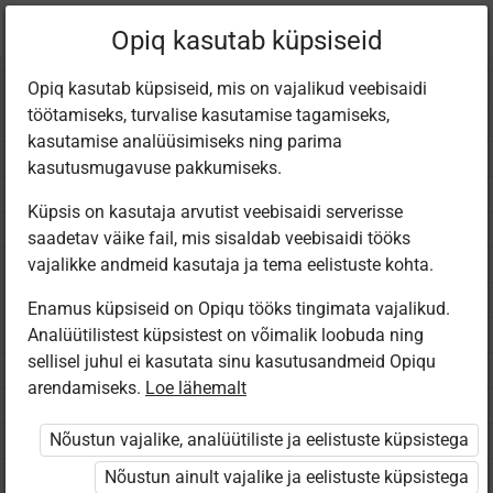
Praegune
Peatükk 1.13
Opiq kasutab küpsiseid
asukoht:
Matem 4. kl (2025)
Opiq kasutab küpsiseid, mis on vajalikud veebisaidi
töötamiseks, turvalise kasutamise tagamiseks,
kasutamise analüüsimiseks ning parima
kasutusmugavuse pakkumiseks.
Küpsis on kasutaja arvutist veebisaidi serverisse
Kirjalik liitmine ja
saadetav väike fail, mis sisaldab veebisaidi tööks
vajalikke andmeid kasutaja ja tema eelistuste kohta.
lahutamine
Enamus küpsiseid on Opiqu tööks tingimata vajalikud.
Analüütilistest küpsistest on võimalik loobuda ning
sellisel juhul ei kasutata sinu kasutusandmeid Opiqu
arendamiseks.
Loe lähemalt
Ligipääs piiratud
Nõustun vajalike, analüütiliste ja eelistuste küpsistega
Nõustun ainult vajalike ja eelistuste küpsistega
Ligipääs õppesisule on piiratud. Sa ei ole Opiqusse