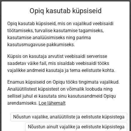
Praegune
Peatükk 6.5
Opiq kasutab küpsiseid
asukoht:
Matem 4. kl (2025)
Opiq kasutab küpsiseid, mis on vajalikud veebisaidi
töötamiseks, turvalise kasutamise tagamiseks,
kasutamise analüüsimiseks ning parima
kasutusmugavuse pakkumiseks.
Küpsis on kasutaja arvutist veebisaidi serverisse
Nullidega lõppevate
saadetav väike fail, mis sisaldab veebisaidi tööks
vajalikke andmeid kasutaja ja tema eelistuste kohta.
arvude korrutamine
Enamus küpsiseid on Opiqu tööks tingimata vajalikud.
Analüütilistest küpsistest on võimalik loobuda ning
sellisel juhul ei kasutata sinu kasutusandmeid Opiqu
ja jagamine
arendamiseks.
Loe lähemalt
Nõustun vajalike, analüütiliste ja eelistuste küpsistega
Nõustun ainult vajalike ja eelistuste küpsistega