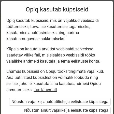
Praegune
Peatükk 7.3
Opiq kasutab küpsiseid
asukoht:
Matem 4. kl (2025)
Opiq kasutab küpsiseid, mis on vajalikud veebisaidi
töötamiseks, turvalise kasutamise tagamiseks,
kasutamise analüüsimiseks ning parima
kasutusmugavuse pakkumiseks.
Küpsis on kasutaja arvutist veebisaidi serverisse
Liitmine järgu­ühiku
saadetav väike fail, mis sisaldab veebisaidi tööks
vajalikke andmeid kasutaja ja tema eelistuste kohta.
ülekandega mitmesse
Enamus küpsiseid on Opiqu tööks tingimata vajalikud.
Analüütilistest küpsistest on võimalik loobuda ning
sellisel juhul ei kasutata sinu kasutusandmeid Opiqu
kõrgemasse järku
arendamiseks.
Loe lähemalt
Nõustun vajalike, analüütiliste ja eelistuste küpsistega
Nõustun ainult vajalike ja eelistuste küpsistega