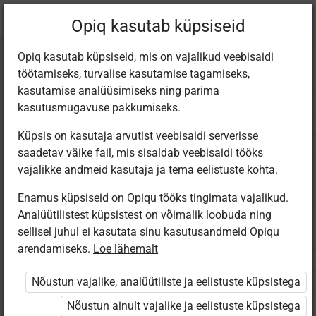
Praegune
Peatükk 7.7
Opiq kasutab küpsiseid
asukoht:
Matem 4. kl (2025)
Opiq kasutab küpsiseid, mis on vajalikud veebisaidi
töötamiseks, turvalise kasutamise tagamiseks,
kasutamise analüüsimiseks ning parima
kasutusmugavuse pakkumiseks.
Küpsis on kasutaja arvutist veebisaidi serverisse
Enese­kontrolliks
saadetav väike fail, mis sisaldab veebisaidi tööks
vajalikke andmeid kasutaja ja tema eelistuste kohta.
Enamus küpsiseid on Opiqu tööks tingimata vajalikud.
Analüütilistest küpsistest on võimalik loobuda ning
Ligipääs piiratud
sellisel juhul ei kasutata sinu kasutusandmeid Opiqu
arendamiseks.
Loe lähemalt
Ligipääs õppesisule on piiratud. Sa ei ole Opiqusse
sisse logitud.
Nõustun vajalike, analüütiliste ja eelistuste küpsistega
Selle õpiku kasutamiseks on vaja kehtivat paketi
Nõustun ainult vajalike ja eelistuste küpsistega