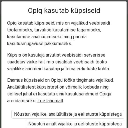
Praegune
Peatükk 2.11
Opiq kasutab küpsiseid
asukoht:
Mina loen ja kirjutan 3
Opiq kasutab küpsiseid, mis on vajalikud veebisaidi
töötamiseks, turvalise kasutamise tagamiseks,
kasutamise analüüsimiseks ning parima
kasutusmugavuse pakkumiseks.
Küpsis on kasutaja arvutist veebisaidi serverisse
TÄISHÄÄLIKUÜHEN
saadetav väike fail, mis sisaldab veebisaidi tööks
vajalikke andmeid kasutaja ja tema eelistuste kohta.
D
Enamus küpsiseid on Opiqu tööks tingimata vajalikud.
Analüütilistest küpsistest on võimalik loobuda ning
sellisel juhul ei kasutata sinu kasutusandmeid Opiqu
arendamiseks.
Loe lähemalt
Ligipääs piiratud
Nõustun vajalike, analüütiliste ja eelistuste küpsistega
Ligipääs õppesisule on piiratud. Sa ei ole Opiqusse
sisse logitud.
Nõustun ainult vajalike ja eelistuste küpsistega