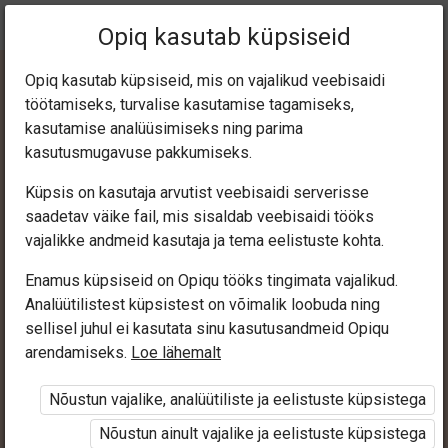
Praegune
Peatükk 4.3
Opiq kasutab küpsiseid
asukoht:
Mina loen ja kirjutan 3
Opiq kasutab küpsiseid, mis on vajalikud veebisaidi
töötamiseks, turvalise kasutamise tagamiseks,
kasutamise analüüsimiseks ning parima
kasutusmugavuse pakkumiseks.
Küpsis on kasutaja arvutist veebisaidi serverisse
g, k
saadetav väike fail, mis sisaldab veebisaidi tööks
vajalikke andmeid kasutaja ja tema eelistuste kohta.
Enamus küpsiseid on Opiqu tööks tingimata vajalikud.
Ligipääs piiratud
Analüütilistest küpsistest on võimalik loobuda ning
sellisel juhul ei kasutata sinu kasutusandmeid Opiqu
Ligipääs õppesisule on piiratud. Sa ei ole Opiqusse
arendamiseks.
Loe lähemalt
sisse logitud.
Nõustun vajalike, analüütiliste ja eelistuste küpsistega
Selle õpiku kasutamiseks on vaja kehtivat paketi
Nõustun ainult vajalike ja eelistuste küpsistega
„Algklassi ja eelkooli pakett erakasutajale”
,