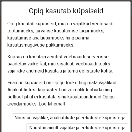
Praegune
Peatükk 4.6
Opiq kasutab küpsiseid
asukoht:
Mina loen ja kirjutan 3
Opiq kasutab küpsiseid, mis on vajalikud veebisaidi
töötamiseks, turvalise kasutamise tagamiseks,
kasutamise analüüsimiseks ning parima
kasutusmugavuse pakkumiseks.
Küpsis on kasutaja arvutist veebisaidi serverisse
b, p, pp
saadetav väike fail, mis sisaldab veebisaidi tööks
vajalikke andmeid kasutaja ja tema eelistuste kohta.
Enamus küpsiseid on Opiqu tööks tingimata vajalikud.
Ligipääs piiratud
Analüütilistest küpsistest on võimalik loobuda ning
sellisel juhul ei kasutata sinu kasutusandmeid Opiqu
Ligipääs õppesisule on piiratud. Sa ei ole Opiqusse
arendamiseks.
Loe lähemalt
sisse logitud.
Nõustun vajalike, analüütiliste ja eelistuste küpsistega
Selle õpiku kasutamiseks on vaja kehtivat paketi
Nõustun ainult vajalike ja eelistuste küpsistega
„Algklassi ja eelkooli pakett erakasutajale”
,