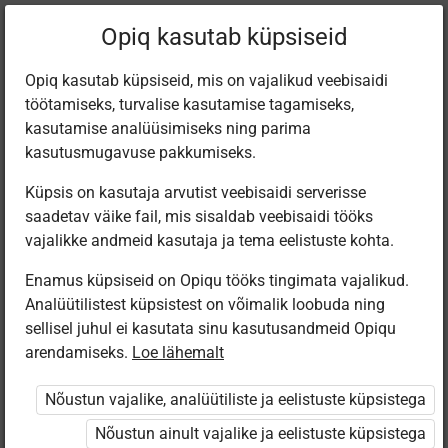
Praegune
Peatükk 6.2
Opiq kasutab küpsiseid
asukoht:
Ühiskond 6. kl
Opiq kasutab küpsiseid, mis on vajalikud veebisaidi
töötamiseks, turvalise kasutamise tagamiseks,
kasutamise analüüsimiseks ning parima
kasutusmugavuse pakkumiseks.
Küpsis on kasutaja arvutist veebisaidi serverisse
Sõnaseletused
saadetav väike fail, mis sisaldab veebisaidi tööks
vajalikke andmeid kasutaja ja tema eelistuste kohta.
Enamus küpsiseid on Opiqu tööks tingimata vajalikud.
Ligipääs piiratud
Analüütilistest küpsistest on võimalik loobuda ning
sellisel juhul ei kasutata sinu kasutusandmeid Opiqu
Ligipääs õppesisule on piiratud. Sa ei ole Opiqusse
arendamiseks.
Loe lähemalt
sisse logitud.
Nõustun vajalike, analüütiliste ja eelistuste küpsistega
Selle õpiku kasutamiseks on vaja kehtivat paketi
Nõustun ainult vajalike ja eelistuste küpsistega
„Erakasutaja 2024/25”
,
„Erakasutaja 2026/27”
,